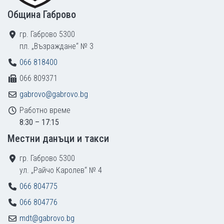
Община Габрово
гр. Габрово 5300
пл. „Възраждане“ № 3
066 818400
066 809371
gabrovo@gabrovo.bg
Работно време
8:30 – 17:15
Местни данъци и такси
гр. Габрово 5300
ул. „Райчо Каролев“ № 4
066 804775
066 804776
mdt@gabrovo.bg