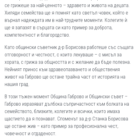
се грижеше за най-ценното – здравето и живота на децата.
Хиляди семейства ще я помнят като светъл човек, който е
върнал надеждата им в най-трудните моменти. Колегите ѝ
ще я запазят в сърцата си като пример за доброта,
компетентност и благородство.
Като общински съветник д-р Борисова работеше със същата
отговорност и честност, с които лекуваше – с мисъл за
хората, с грижа за общността и с желание да бъде полезна.
Нейният принос към здравеопазването и обществения
живот на Габрово ще остане трайна част от историята на
нашия град.
В този тъжен момент Община Габрово и Общински съвет –
Габрово изразяват дълбока съпричастност към болката на
семейството, близките, колегите и всички, които имаха
щастието да я познават. Споменът за д-р Станка Борисова
ще остане жив – като пример за професионална чест,
човечност и отдаденост.