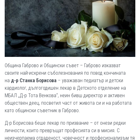
Община Габрово и Общински съвет – Габрово изказват
своите най-искрени съболезнования по повод кончината
на
д-р Станка Борисова
– уважаван педиатър и детски
кардиолог, дългогодишен лекар в Детското отделение на
МБАЛ „Д-р Тота Венкова“, неин бивш директор и активен
обществен деец, посветил част от живота си и на работата
като общински съветник в Габрово.
Д-р Борисова беше лекар по призвание – от онези редки
личности, които превръщат професията си в мисия. С
неизчерпаема отдаденост, човечност и професионализъм тя