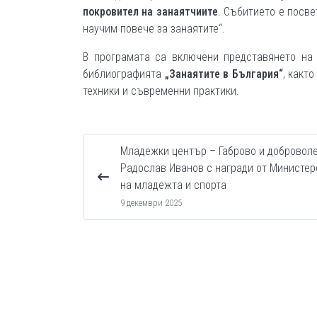
покровител на занаятчиите
. Събитието е посве
научим повече за занаятите“.
В програмата са включени представянето на
библиографията
„Занаятите в България“
, какт
техники и съвременни практики.
Младежки център – Габрово и добровол
Радослав Иванов с награди от Министер
на младежта и спорта
9 декември 2025