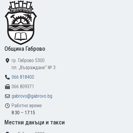
Footer
Община Габрово
гр. Габрово 5300
пл. „Възраждане“ № 3
066 818400
066 809371
gabrovo@gabrovo.bg
Работно време
8:30 – 17:15
Местни данъци и такси