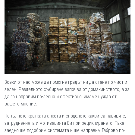
Всеки от нас може да помогне градът ни да стане по-чист и
зелен. Разделното събиране започва от домакинството, а за
да го направим по-лесно и ефективно, имаме нужда от
вашето мнение.
Попълнете кратката анкета и споделете какви са навиците,
затрудненията и мотивацията Ви при рециклирането. Така
заедно ще подобрим системата и ще направим Габрово по-