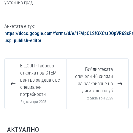
устойчив град.
Анкетата е тук:
https://docs.google.com/forms/d/e/1FAIpQLSfGXCstDOpVR6Ss
usp=publish-editor
В ЦСОП - Габрово
Библиотеката
откриха нов СТЕМ
спечели 46 хиляди
център за деца със
за разкриване на
специални
дигитален клуб
потребности
2 декември 2025
2 декември 2025
АКТУАЛНО