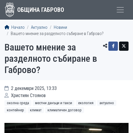
ОБЩИНА ГАБРОВО
Начало
Актуално
Новини
Вашето мнение за разделното събиране в Габрово?
Вашето мнение за
разделното събиране в
Габрово?
2 декември 2025, 13:33
Християн Стоянов
околна среда
местни данъци и такси
екология
актуално
контейнер
климат
климатичен договор