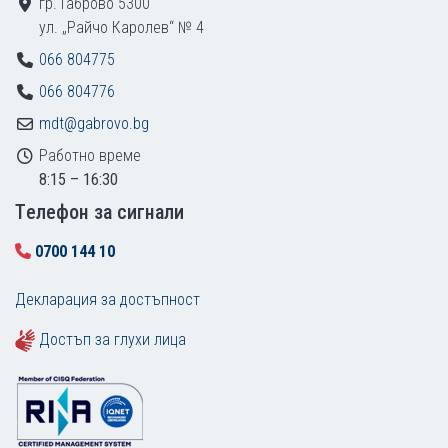
гр. Габрово 5300
ул. „Райчо Каролев“ № 4
066 804775
066 804776
mdt@gabrovo.bg
Работно време
8:15 – 16:30
Tелефон за сигнали
0700 144 10
Декларация за достъпност
Достъп за глухи лица