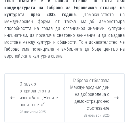
Това събитие е и важна стъпка по пътя към
кандидатурата на Габрово за Европейска столица на
културата през 2032 година.
Домакинството на
международен форум от такъв мащаб демонстрира
способността на града да организира значими културни
инициативи, да привлича световно внимание и да създава
мостове между култури и общности. То е доказателство, че
Габрово има потенциала и амбицията да бъде център на
европейската културна сцена.
Габрово отбелязва
Отзвук от
Международния ден
откриването на
на доброволеца с
изложбата „Жените
демонстрационно
носят света“
състезание
28 ноември 2025
28 ноември 2025