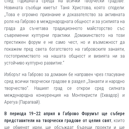
след Годишната среща на всички творчески градове.
Новината съобщи кметът Таня Христова, която сподели:
„Това е огромно признание и доказателство за активната
роля на Габрово в международната общност и за усилията на
града да съчетава традиционното майсторство със
съвременни културни практики. Домакинството на този
престижен форум е не само чест, но и възможност да
покажем пред света богатството на габровските занаяти,
гостоприемството на нашата общност и визията ни за
устойчиво културно развитие.“
Изборът на Габрово за домакин бе направен чрез гласуване
сред всички творчески градове в раздел „Занаяти и народно
творчество“. Нашият град се открои сред силната
международна конкуренция на Монтекристи (Еквадор) и
Арегуа (Парагвай).
В периода 19–22 април в Габрово Форумът ще събере
представители на творчески градове от целия свят
, които
ще обменят идеи, ще обсъждат бъдещи проекти и ще