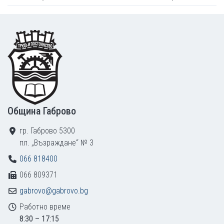
Footer
Община Габрово
гр. Габрово 5300
пл. „Възраждане“ № 3
066 818400
066 809371
gabrovo@gabrovo.bg
Работно време
8:30 – 17:15