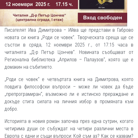
Писателят Ива Димитрова – Ийва ще представи в Габрово
новата си книга „Роди се човек“. Творческата среща ще се
състои в сряда, 12 ноември 2025 г., от 17:15 часа в
читалнята „Д-р Петър Цончев“. Новината съобщават от
Регионална библиотека „Априлов – Палаузов“, която ще е
домакин на събитието.
„Роди се човек“ е четвъртата книга на Димитрова, която
повдига философски въпроси – може ли човек да бъде
„препрограмиран“, възможно ли е истинско прераждане и
докъде стига силата на личния избор в промяната към
добро.
Историята в новия роман започва през една сутрин, когато
четирима души се събуждат на четири различни места в
Европа с едни и същи въпроси: Кой съм аз? Как се казвам?