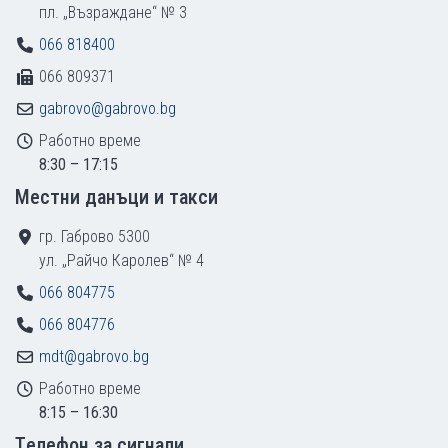
пл. „Възраждане“ № 3
066 818400
066 809371
gabrovo@gabrovo.bg
Работно време
8:30 – 17:15
Местни данъци и такси
гр. Габрово 5300
ул. „Райчо Каролев“ № 4
066 804775
066 804776
mdt@gabrovo.bg
Работно време
8:15 – 16:30
Tелефон за сигнали