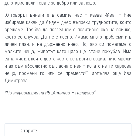
да открие дали това е за добро или за лошо.
„Отговорът винаги е в самите нас – казва Ийва. – Ние
избираме какви да бъдем днес въпреки трудностите, които
срещаме. Трябва да погледнем с позитивно око на всичко,
което се случва. Да, не е лесно. Имаме много проблеми и в
личен план, и на държавно ниво. Но, ако си помагаме с
малките неща, животът като цяло ще стане по-хубав. Има
една мисъл, която доста често се върти в социалните мрежи
и аз съм абсолютно съгласна с нея – когато не ти харесва
нещо, промени го или се премести!“, допълва още Ива
Димитрова.
*По информация на РБ „Априлов – Палаузов“
Старите