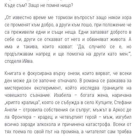
Къде съм? Защо не помня нищо?
„От известно време ме тормози въпросът защо някои хора
се променят към добро, а други към лошо, при положение че
са преживели едни и същи неща. Едни запазват доброто в
себе си, други се отказват от него и обвиняват живота. А
има и такива, които казват: ‘Да, случило се е, но
продължавам напред и ще помогна на други като мен.’“,
споделя Ийва.
Книгата е фокусирана върху онези, които вярват, че всеки
ден може да се започне отначало. В романа се разказва за
мистериозен експеримент, който изследва границите на
човешкото съзнание. Изабела – богата жена, наричана
„крипто кралица“, която се събужда в село Купците; Стефани
Анели – отровила собствения си съпруг; мъжът в Аркос де
ла Фронтера – крадец; и четвъртият герой – мъж, изгубил
всичко заради алкохола и причинена катастрофа. Всеки от
тях поема по свой път на промяна, а читателят сам трябва