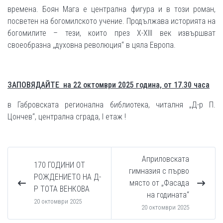
времена. Боян Мага е централна фигура и в този роман,
посветен на богомилското учение. Продължава историята на
богомилите – тези, които през X-XIII век извършват
своеобразна „духовна революция“ в цяла Европа.
ЗАПОВЯДАЙТЕ на 22 октомври 2025 година, от 17.30 часа
в Габровската регионална библиотека, читалня „Д-р П.
Цончев“, централна сграда, I етаж !
Априловската
170 ГОДИНИ ОТ
гимназия с първо
РОЖДЕНИЕТО НА Д-
място от „Фасада
Р ТОТА ВЕНКОВА
на годината“
20 октомври 2025
20 октомври 2025