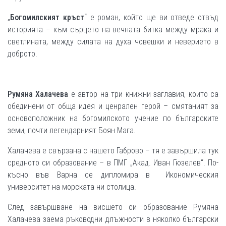
„
Богомилският кръст
“ е роман, който ще ви отведе отвъд
историята – към сърцето на вечната битка между мрака и
светлината, между силата на духа човешки и неверието в
доброто.
Румяна Халачева
е автор на три книжни заглавия, които са
обединени от обща идея и ценрален герой – смятаният за
основоположник на богомилското учение по българските
земи, почти легендарният Боян Мага.
Халачева е свързана с нашето Габрово – тя е завършила тук
средното си образование – в ПМГ „Акад. Иван Гюзелев“. По-
късно във Варна се дипломира в Икономическия
университет на морската ни столица.
След завършване на висшето си образование Румяна
Халачева заема ръководни длъжности в няколко български