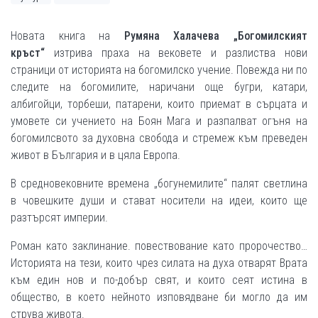
Новата книга на
Румяна Халачева
„Богомилският
кръст“
изтрива праха на вековете и разлиства нови
страници от историята на богомилско учение. Повежда ни по
следите на богомилите, наричани още бугри, катари,
албигойци, торбеши, патарени, които приемат в сърцата и
умовете си учението на Боян Мага и разпалват огъня на
богомилсвото за духовна свобода и стремеж към преведен
живот в България и в цяла Европа.
В средновековните времена „богунемилите“ палят светлина
в човешките души и стават носители на идеи, които ще
разтърсят империи.
Роман като заклинание. повествование като пророчество…
Историята на тези, които чрез силата на духа отварят Врата
към един нов и по-добър свят, и които сеят истина в
общество, в което нейното изповядване би могло да им
струва живота.