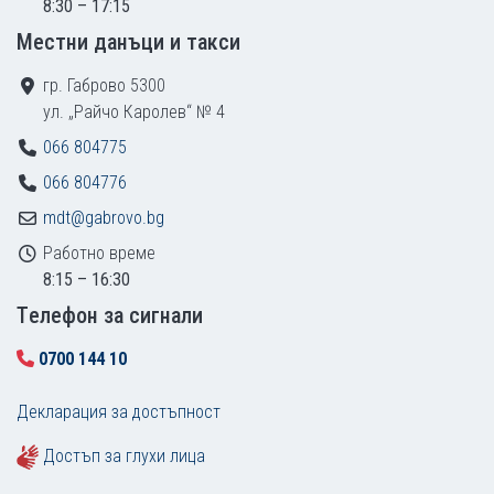
8:30 – 17:15
Местни данъци и такси
гр. Габрово 5300
ул. „Райчо Каролев“ № 4
066 804775
066 804776
mdt@gabrovo.bg
Работно време
8:15 – 16:30
Tелефон за сигнали
0700 144 10
Декларация за достъпност
Достъп за глухи лица