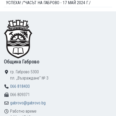
УСПЕХА! /"ЧАСЪТ НА ГАБРОВО - 17 МАЙ 2024 Г./
Footer
Община Габрово
гр. Габрово 5300
пл. „Възраждане“ № 3
066 818400
066 809371
gabrovo@gabrovo.bg
Работно време