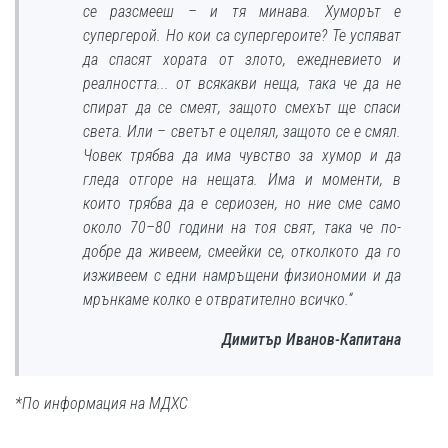
се разсмееш – и тя минава. Хуморът е
супергерой. Но кои са супергероите? Те успяват
да спасят хората от злото, ежедневието и
реалността... от всякакви неща, така че да не
спират да се смеят, защото смехът ще спаси
света. Или – светът е оцелял, защото се е смял.
Човек трябва да има чувство за хумор и да
гледа отгоре на нещата. Има и моменти, в
които трябва да е сериозен, но ние сме само
около 70–80 години на тоя свят, така че по-
добре да живеем, смеейки се, отколкото да го
изживеем с едни намръщени физиономии и да
мрънкаме колко е отвратително всичко.“
Димитър Иванов-Капитана
*По информация на МДХС