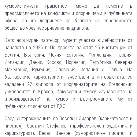
хумористичната грамотност може да помогне в
преосмислянето на конфликти и спорни теми в публичната
сфера, за да допринесе за благото на европейското
общество чрез насърчаване на диалога.
Като асоцииран партньор, музеят участва в дейностите от
началото на 2025 г. По проекта работят 25 институции от
Белгия, България, Чехия, Естония, Финландия, Гърция,
Ирландия, Дания, Косово, Норвегия, Република Северна
Македония, Румъния, Словения, Испания и Полша. На
българските карикатуристи, участвали в интервютата, са
зададени 22 въпроса от координаторите на Ягелонския
университет в Краков, фокусирани върху изучаването на
„производството“ на хумор и възприемането му от
публиката, поясняват от ДХС.
Сред интервюираните са Веселин Зидаров (карикатурист и
писател), Светлин Стефанов (професионален художник и
карикатурист), Весел Цанков (хумористичен писател и