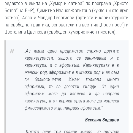
редактор в екипа на „Хумор и сатира“ по програма „Христо
Ботев“ на БНР), Димитър Иванов-Капитана (куклен и стендъп
актьор), Алла и Чавдар Георгиеви (артисти и карикатуристи
на свободна практика, основатели на вестник „Прас прес“) и
Цветелина Цветкова (свободен хумористичен писател).
„Аз имам едно предимство спрямо другите
карикатуристи, защото се занимавам и с
карикатура, и с афоризъм. Карикатурата е в
женски род, афоризмът е в мъжки род и аз съм
ги бракосъчетал. Имам толкова много
афоризми, те са десетки хиляди. От един
афоризъм мога да извлека и да направя
карикатура, а от карикатурата мога да извлека
философското и да направя афоризъм.“
Веселин Зидаров
„Когато вече три години мисля, че рисувах