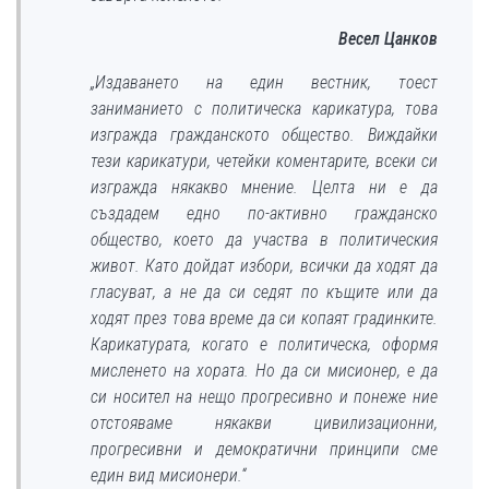
Весел Цанков
„Издаването на един вестник, тоест
заниманието с политическа карикатура, това
изгражда гражданското общество. Виждайки
тези карикатури, четейки коментарите, всеки си
изгражда някакво мнение. Целта ни е да
създадем едно по-активно гражданско
общество, което да участва в политическия
живот. Като дойдат избори, всички да ходят да
гласуват, а не да си седят по къщите или да
ходят през това време да си копаят градинките.
Карикатурата, когато е политическа, оформя
мисленето на хората. Но да си мисионер, е да
си носител на нещо прогресивно и понеже ние
отстояваме някакви цивилизационни,
прогресивни и демократични принципи сме
един вид мисионери.“