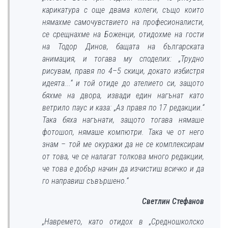
карикатура с още двама колеги, също които
нямахме самочувствието на професионалисти,
се срещнахме на Боженци, отидохме на гости
на Тодор Динов, бащата на българската
анимация, и тогава му споделих: „Трудно
рисувам, правя по 4–5 скици, докато избистря
идеята...“ и той отиде до ателието си, защото
бяхме на двора, извади един нагънат като
ветрило паус и каза: „Аз правя по 17 редакции.“
Така бяха нагънати, защото тогава нямаше
фотошоп, нямаше компютри. Така че от него
знам – той ме окуражи да не се комплексирам
от това, че се налагат толкова много редакции,
че това е добър начин да изчистиш всичко и да
го направиш съвършено.“
Светлин Стефанов
„Навремето, като отидох в „Средношколско