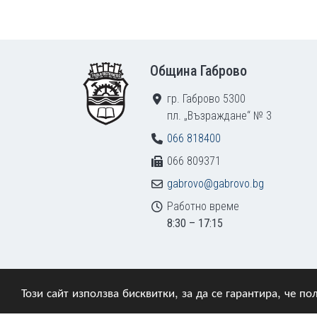
Footer
Община Габрово
гр. Габрово 5300
пл. „Възраждане“ № 3
066 818400
066 809371
gabrovo@gabrovo.bg
Работно време
8:30 – 17:15
Този сайт използва бисквитки, за да се гарантира, че 
© 2009–2026 Община Габрово. Всички права зап