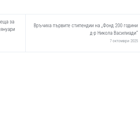
реща за
Връчиха първите стипендии на „Фонд 200 години
 януари
д-р Никола Василиади“
7 октомври 2025