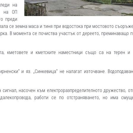
гледи на
и на ОП
то преди
упала се земна маса и тиня при водостока при мостовото съоръж
арка. В момента се почиства участък от дереето, преминаващо п
та, кметовете и кметските наместници също са на терен и 
рненски“ и яз. „Синкевица“ не налагат източване. Водоподава
 сигнал, насочен към електроразпределителното дружество, о
далекопровода, работи се по отстраняването, но има смущ