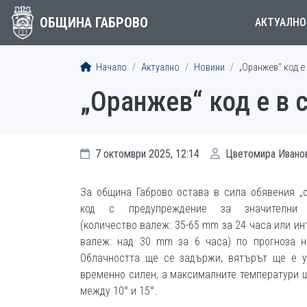
ОБЩИНА ГАБРОВО
АКТУАЛНО
Начало
Актуално
Новини
„Оранжев“ код е
„Оранжев“ код е в 
7 октомври 2025, 12:14
Цветомира Ивано
За община Габрово остава в сила обявения „
код с предупреждение за значителни
(количество валеж: 35-65 mm за 24 часа или ин
валеж: над 30 mm за 6 часа) по прогноза 
Облачността ще се задържи, вятърът ще е 
временно силен, а максималните температури 
между 10° и 15°.