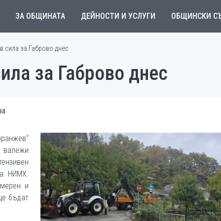
ЗА ОБЩИНАТА
ДЕЙНОСТИ И УСЛУГИ
ОБЩИНСКИ С
 в сила за Габрово днес
сила за Габрово днес
ва
оранжев“
 валежи
тензивен
на НИМХ.
умерен и
ще бъдат