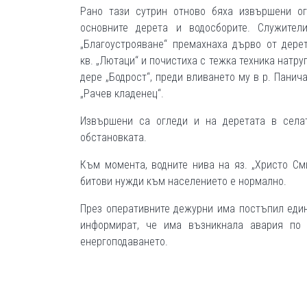
Рано тази сутрин отново бяха извършени о
основните дерета и водосборите. Служител
„Благоустрояване“ премахнаха дърво от дере
кв. „Лютаци“ и почистиха с тежка техника натр
дере „Бодрост“, преди вливането му в р. Панич
„Рачев кладенец“.
Извършени са огледи и на деретата в села
обстановката.
Към момента, водните нива на яз. „Христо Сми
битови нужди към населението е нормално.
През оперативните дежурни има постъпил един
информират, че има възникнала авария по 
енергоподаването.