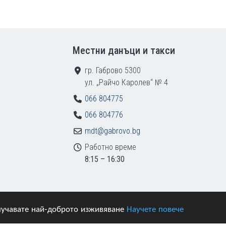
Местни данъци и такси
гр. Габрово 5300
ул. „Райчо Каролев“ № 4
066 804775
066 804776
mdt@gabrovo.bg
Работно време
8:15 – 16:30
получавате най-доброто изживяване
Научете повече
азени.