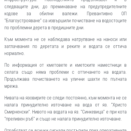
следващите дни, до преминаване на предупредителните
кодове за обилни валежи. Превантивно ОП
"Благоустрояване" са извършили почистване на водостоците
по проблемни дерета в предишните дни.
Към момента не се наблюдава натрупване на наноси или
затлачвания по деретата и реките и водата се оттича
нормално.
По информация от кметовете и кметските наместници в
селата също няма проблеми с оттичането на водата.
Продължава почистването на улични шахти по пътната
мрежа.
Нивата на язовирите се следи постоянно, към момента не се
налага принудително източване на вода от яз. "Христо
Смирненски". Нивото на водата на яз. "Синкевица" е при кота
"преливен ръб" и също не налага принудително източване.
Отработват се всички сигнали постъпили през оперативните