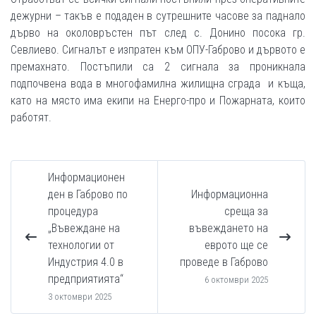
дежурни – такъв е подаден в сутрешните часове за паднало
дърво на околовръстен път след с. Донино посока гр.
Севлиево. Сигналът е изпратен към ОПУ-Габрово и дървото е
премахнато. Постъпили са 2 сигнала за проникнала
подпочвена вода в многофамилна жилищна сграда и къща,
като на място има екипи на Енерго-про и Пожарната, които
работят.
Информационен
ден в Габрово по
Информационна
процедура
среща за
„Въвеждане на
въвеждането на
технологии от
еврото ще се
Индустрия 4.0 в
проведе в Габрово
предприятията“
6 октомври 2025
3 октомври 2025