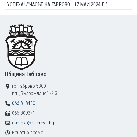
УСПЕХА! /"ЧАСЪТ НА ГАБРОВО - 17 МАЙ 2024 Г./
Footer
Община Габрово
гр. Габрово 5300
пл. „Възраждане“ № 3
066 818400
066 809371
gabrovo@gabrovo.bg
Работно време