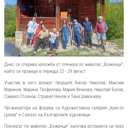
Днес се открива изложба от пленера по живопис „Боженци“,
който се проведе в периода 22 - 29 август.
Участие в него вземат творците Бисер Николов, Максим
Маринов, Марина Теофилова, Мария Венкова, Николай Бузов,
Самуил Стоянов, Страхил Ненов и Таня Шивачева.
Организатори на форума са Художествена галерия „Христо
Цокев” и Съюзът на българските художници.
Пленерът по живопис „Боженци“ започва историята си през