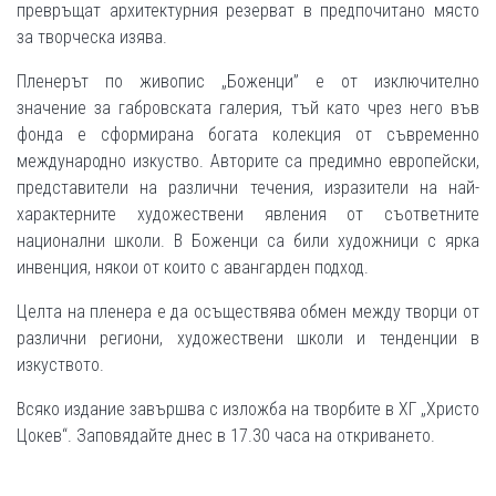
превръщат архитектурния резерват в предпочитано място
за творческа изява.
Пленерът по живопис „Боженци” е от изключително
значение за габровската галерия, тъй като чрез него във
фонда е сформирана богата колекция от съвременно
международно изкуство. Авторите са предимно европейски,
представители на различни течения, изразители на най-
характерните художествени явления от съответните
национални школи. В Боженци са били художници с ярка
инвенция, някои от които с авангарден подход.
Целта на пленера е да осъществява обмен между творци от
различни региони, художествени школи и тенденции в
изкуството.
Всяко издание завършва с изложба на творбите в ХГ „Христо
Цокев“. Заповядайте днес в 17.30 часа на откриването.