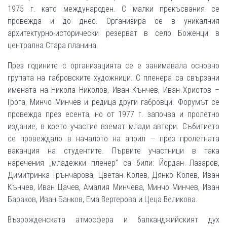
1975 г. като международен. С малки прекъсвания се
провежда и до днес. Организира се в уникалния
архитектурно-исторически резерват в село Боженци в
централна Стара планина.
През годините с организацията се е занимавала основно
групата на габровските художници. С пленера са свързани
имената на Никола Николов, Иван Кънчев, Иван Христов –
Грога, Минчо Минчев и редица други габровци. Форумът се
провежда през есента, но от 1977 г. започва и пролетно
издание, в което участие вземат млади автори. Събитието
се провеждало в началото на април – през пролетната
ваканция на студентите. Първите участници в така
наречения „младежки пленер” са били: Йордан Лазаров,
Димитринка Грънчарова, Цветан Колев, Дянко Колев, Иван
Кънчев, Иван Цачев, Амалия Минчева, Минчо Минчев, Иван
Бараков, Иван Банков, Ема Вертерова и Цеца Великова.
Възрожденската атмосфера и балканджийският дух