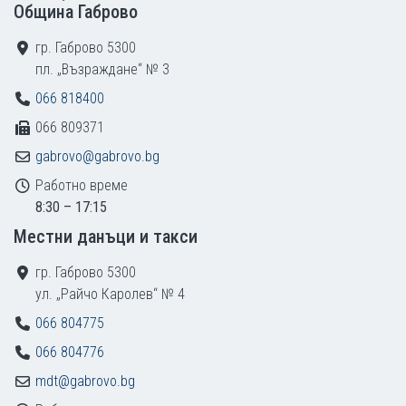
Община Габрово
гр. Габрово 5300
пл. „Възраждане“ № 3
066 818400
066 809371
gabrovo@gabrovo.bg
Работно време
8:30 – 17:15
Местни данъци и такси
гр. Габрово 5300
ул. „Райчо Каролев“ № 4
066 804775
066 804776
mdt@gabrovo.bg