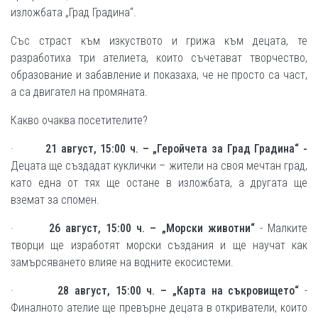
изложбата „Град Градина“.
Със страст към изкуството и грижа към децата, те
разработиха три ателиета, които съчетават творчество,
образование и забавление и показаха, че не просто са част,
а са двигател на промяната.
Какво очаква посетителите?
·
21 август, 15:00 ч. – „Геройчета за Град Градина“
-
Децата ще създадат куклички – жители на своя мечтан град,
като една от тях ще остане в изложбата, а другата ще
вземат за спомен.
·
26 август, 15:00 ч. – „Морски животни“
- Малките
творци ще изработят морски създания и ще научат как
замърсяването влияе на водните екосистеми.
·
28 август, 15:00 ч. – „Карта на съкровището“
-
Финалното ателие ще превърне децата в откриватели, които