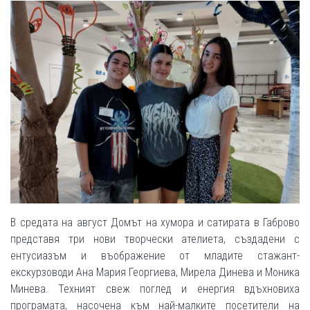
В средата на август Домът на хумора и сатирата в Габрово
представя три нови творчески ателиета, създадени с
ентусиазъм и въображение от младите стажант-
екскурзоводи Ана Мария Георгиева, Мирела Динева и Моника
Минева. Техният свеж поглед и енергия вдъхновиха
програмата, насочена към най-малките посетители на