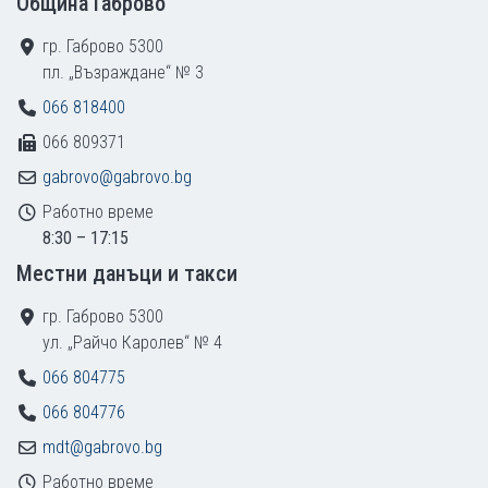
Община Габрово
гр. Габрово 5300
пл. „Възраждане“ № 3
066 818400
066 809371
gabrovo@gabrovo.bg
Работно време
8:30 – 17:15
Местни данъци и такси
гр. Габрово 5300
ул. „Райчо Каролев“ № 4
066 804775
066 804776
mdt@gabrovo.bg
Работно време