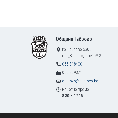
Footer
Община Габрово
гр. Габрово 5300
пл. „Възраждане“ № 3
066 818400
066 809371
gabrovo@gabrovo.bg
Работно време
8:30 – 17:15