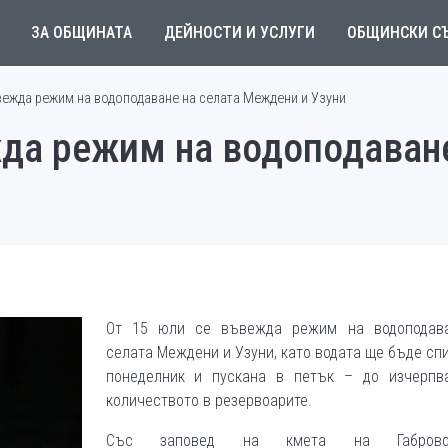
ЗА ОБЩИНАТА
ДЕЙНОСТИ И УСЛУГИ
ОБЩИНСКИ С
вежда режим на водоподаване на селата Междени и Узуни
жда режим на водоподаване
От 15 юли се въвежда режим на водоподав
селата Междени и Узуни, като водата ще бъде сп
понеделник и пускана в петък – до изчерпв
количеството в резервоарите.
Със заповед на кмета на Габро