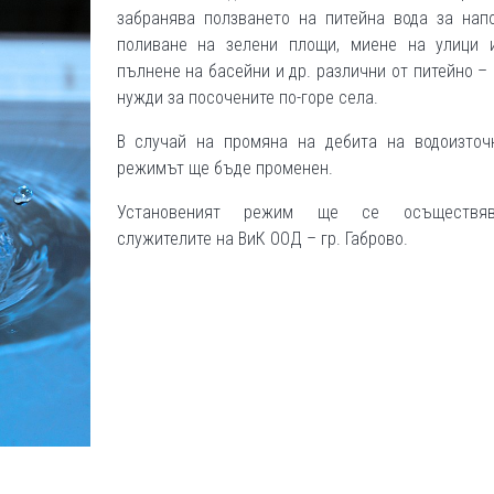
забранява ползването на питейна вода за напо
поливане на зелени площи, миене на улици 
пълнене на басейни и др. различни от питейно –
нужди за посочените по-горе села.
В случай на промяна на дебита на водоизточн
режимът ще бъде променен.
Установеният режим ще се осъществя
служителите на ВиК ООД – гр. Габрово.