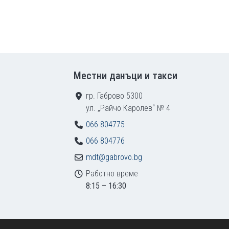
Местни данъци и такси
гр. Габрово 5300
ул. „Райчо Каролев“ № 4
066 804775
066 804776
mdt@gabrovo.bg
Работно време
8:15 – 16:30