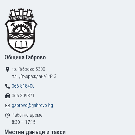
Footer
Община Габрово
гр. Габрово 5300
пл. „Възраждане“ № 3
066 818400
066 809371
gabrovo@gabrovo.bg
Работно време
8:30 – 17:15
Местни данъци и такси