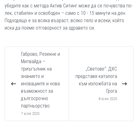
убедите как с метода Актив Ситинг може да се почувства по-
лек, стабилен и освободен – само с 10 - 15 минути на ден.
Подходящо е за всяка възраст, всяко тяло и всеки, който
иска да поеме отговорност за здравето си.
Габрово, Резекне и
Митвайда –
триъгълник на
„Светове“: ДХС
знанието и
представя каталога
иновациите и нова
към изложбата на
възможност за
Грога
дългосрочно
8 юли 2025
партньорство
7 юли 2025