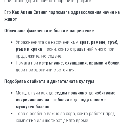
прилагане дори в най-натоварените графици.
Ето
Как Актив Ситинг подпомага здравословния начин на
живот
Облекчава физическите болки и напрежение
Упражненията са насочени към
врат, рамене, гръб,
ръце и крака
– зони, които страдат най-много при
продължително седене.
Помага при
изтръпване, схващания, крампи и болки
,
дори при хронични състояния.
Подобрява стойката и двигателната култура
Методът учи как да
седим правилно
, да
избягваме
изкривявания на гръбнака
и да
поддържаме
мускулен баланс
.
Това е особено важно за хора, които работят пред
компютър или шофират дълго време.