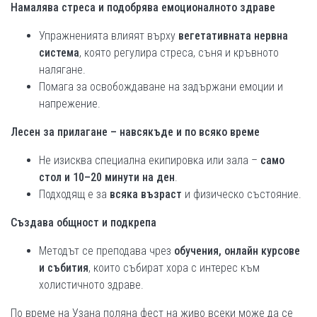
Намалява стреса и подобрява емоционалното здраве
Упражненията влияят върху
вегетативната нервна
система
, която регулира стреса, съня и кръвното
налягане.
Помага за освобождаване на задържани емоции и
напрежение.
Лесен за прилагане – навсякъде и по всяко време
Не изисква специална екипировка или зала –
само
стол и 10–20 минути на ден
.
Подходящ е за
всяка възраст
и физическо състояние.
Създава общност и подкрепа
Методът се преподава чрез
обучения, онлайн курсове
и събития
, които събират хора с интерес към
холистичното здраве.
По време на Узана поляна фест на живо всеки може да се