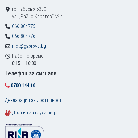
гр. Габрово 5300
ул. „Райчо Каролев“ № 4
066 804775
066 804776
mdt@gabrovo.bg
Работно време
8:15 – 16:30
Tелефон за сигнали
0700 144 10
Декларация за достъпност
Достъп за глухи лица