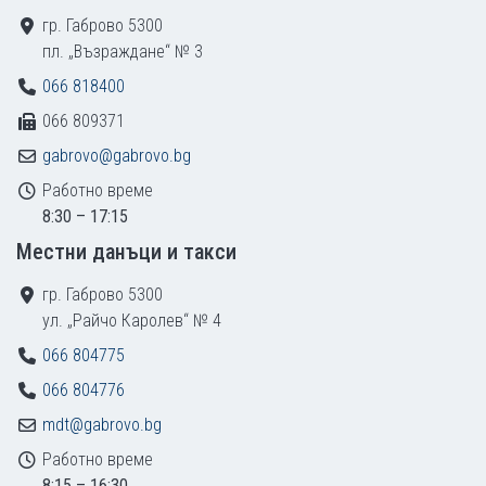
гр. Габрово 5300
пл. „Възраждане“ № 3
066 818400
066 809371
gabrovo@gabrovo.bg
Работно време
8:30 – 17:15
Местни данъци и такси
гр. Габрово 5300
ул. „Райчо Каролев“ № 4
066 804775
066 804776
mdt@gabrovo.bg
Работно време
8:15 – 16:30