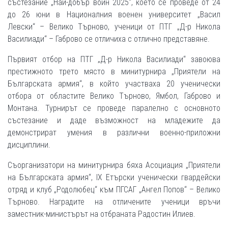
състезание „Най-добър воин 2025“, което се проведе от 24
до 26 юни в Националния военен университет „Васил
Левски“ – Велико Търново, ученици от ПТГ „Д-р Никола
Василиади“ – Габрово се отличиха с отлично представяне.
Първият отбор на ПТГ „Д-р Никола Василиади“ завоюва
престижното трето място в минитурнира „Приятели на
Българската армия“, в който участваха 20 ученически
отбора от областите Велико Търново, Ямбол, Габрово и
Монтана. Турнирът се проведе паралелно с основното
състезание и даде възможност на младежите да
демонстрират умения в различни военно-приложни
дисциплини.
Съорганизатори на минитурнира бяха Асоциация „Приятели
на Българската армия“, IX Етърски ученически гвардейски
отряд и клуб „Родолюбец“ към ПГСАГ „Ангел Попов“ – Велико
Търново. Наградите на отличените ученици връчи
заместник-министърът на отбраната Радостин Илиев.