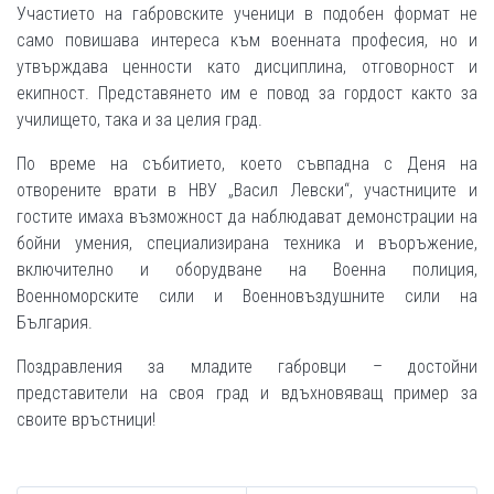
Участието на габровските ученици в подобен формат не
само повишава интереса към военната професия, но и
утвърждава ценности като дисциплина, отговорност и
екипност. Представянето им е повод за гордост както за
училището, така и за целия град.
По време на събитието, което съвпадна с Деня на
отворените врати в НВУ „Васил Левски“, участниците и
гостите имаха възможност да наблюдават демонстрации на
бойни умения, специализирана техника и въоръжение,
включително и оборудване на Военна полиция,
Военноморските сили и Военновъздушните сили на
България.
Поздравления за младите габровци – достойни
представители на своя град и вдъхновяващ пример за
своите връстници!