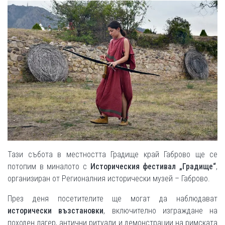
Тази събота в местността Градище край Габрово ще се
потопим в миналото с
Историческия фестивал „Градище“
,
организиран от Регионалния исторически музей – Габрово.
През деня посетителите ще могат да наблюдават
исторически възстановки
, включително изграждане на
походен лагер, антични ритуали и демонстрации на римската