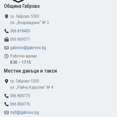
Община Габрово
гр. Габрово 5300
пл. „Възраждане“ № 3
066 818400
066 809371
gabrovo@gabrovo.bg
Работно време
8:30 – 17:15
Местни данъци и такси
гр. Габрово 5300
ул. „Райчо Каролев“ № 4
066 804775
066 804776
mdt@gabrovo.bg