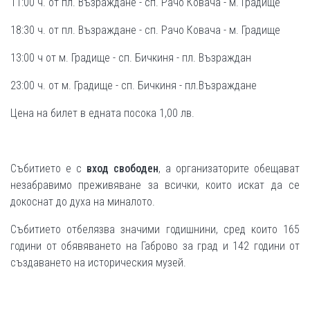
11:00 ч. от пл. Възраждане - сп. Рачо Ковача - м. Градище
18:30 ч. от пл. Възраждане - сп. Рачо Ковача - м. Градище
13:00 ч от м. Градище - сп. Бичкиня - пл. Възраждан
23:00 ч. от м. Градище - сп. Бичкиня - пл.Възраждане
Цена на билет в едната посока 1,00 лв.
Събитието е с
вход свободен
, а организаторите обещават
незабравимо преживяване за всички, които искат да се
докоснат до духа на миналото.
Събитието отбелязва значими годишнини, сред които 165
години от обявяването на Габрово за град и 142 години от
създаването на историческия музей.