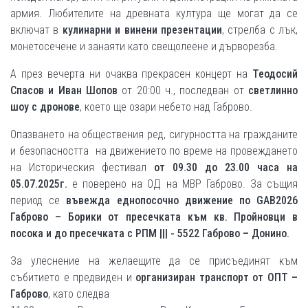
армия. Любителите на древната култура ще могат да се
включат в
кулинарни и винени презентации
, стрелба с лък,
монетосечене и занаяти като свещолеене и дърворезба.
А през вечерта ни очаква прекрасен концерт на
Теодосий
Спасов и Иван Шопов
от 20:00 ч., последван от
светлинно
шоу с дронове
, което ще озари небето над Габрово.
Опазването на обществения ред, сигурността на гражданите
и безопасността на движението по време на провеждането
на Историческия фестивал
от 09.30 до 23.00 часа на
05.07.2025г.
е поверено на ОД на МВР Габрово. За същия
период се
въвежда еднопосочно движение по
GAB2026
Габрово – Борики от пресечката към кв. Пройновци в
посока и до пресечката с РПМ
|||
- 5522 Габрово – Донино.
За улеснение на желаещите да се присъединят към
събитието е предвиден и
организиран транспорт от ОПТ –
Габрово
, като следва