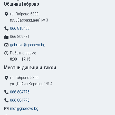
Община Габрово
гр. Габрово 5300
пл. „Възраждане“ № 3
066 818400
066 809371
gabrovo@gabrovo.bg
Работно време
8:30 – 17:15
Местни данъци и такси
гр. Габрово 5300
ул. „Райчо Каролев“ № 4
066 804775
066 804776
mdt@gabrovo.bg