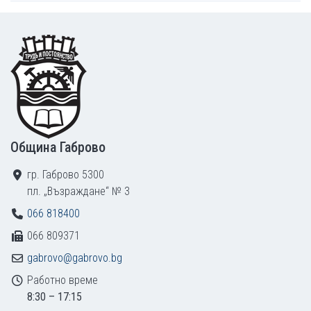
Footer
Община Габрово
гр. Габрово 5300
пл. „Възраждане“ № 3
066 818400
066 809371
gabrovo@gabrovo.bg
Работно време
8:30 – 17:15