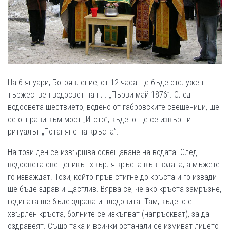
На 6 януари, Богоявление, от 12 часа ще бъде отслужен
тържествен водосвет на пл. „Първи май 1876”. След
водосвета шествието, водено от габровските свещеници, ще
се отправи към мост „Игото”, където ще се извърши
ритуалът „Потапяне на кръста”.
На този ден се извършва освещаване на водата. След
водосвета свещеникът хвърля кръста във водата, а мъжете
го изваждат. Този, който пръв стигне до кръста и го извади
ще бъде здрав и щастлив. Вярва се, че ако кръста замръзне,
годината ще бъде здрава и плодовита. Там, където е
хвърлен кръста, болните се изкъпват (напръскват), за да
оздравеят. Също така и всички останали се измиват лицето