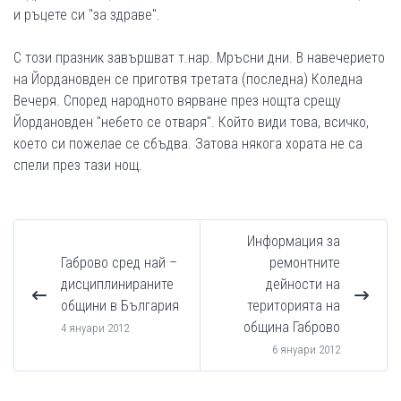
и ръцете си "за здраве".
С този празник завършват т.нар. Мръсни дни. В навечерието
на Йордановден се приготвя третата (последна) Коледна
Вечеря. Според народното вярване през нощта срещу
Йордановден "небето се отваря". Който види това, всичко,
което си пожелае се сбъдва. Затова някога хората не са
спели през тази нощ.
Информация за
Габрово сред най –
ремонтните
дисциплинираните
дейности на
общини в България
територията на
община Габрово
4 януари 2012
6 януари 2012