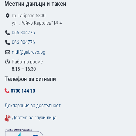
Местни данъци и такси
гр. Габрово 5300
ул. „Райчо Каролев“ № 4
066 804775
066 804776
mdt@gabrovo.bg
Работно време
8:15 – 16:30
Tелефон за сигнали
0700 144 10
Декларация за достъпност
Достъп за глухи лица