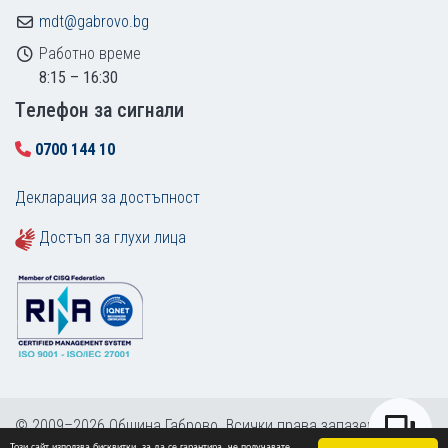
mdt@gabrovo.bg
Работно време
8:15 – 16:30
Tелефон за сигнали
0700 144 10
Декларация за достъпност
Достъп за глухи лица
© 2009–2026 Община Габрово. Всички права запазени.
Този сайт използва бисквитки, за да се гарантира, че получавате