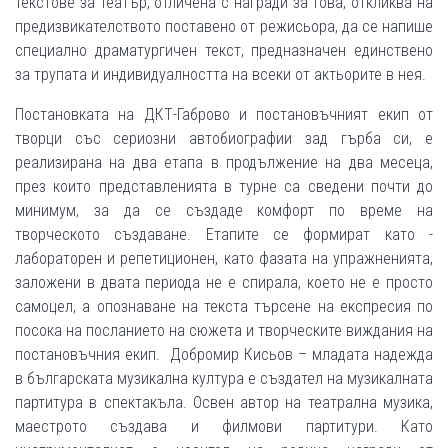
текстове за театър, отличена с награди за това, откликва на
предизвикателството поставено от режисьора, да се напише
специално драматургичен текст, предназначен единствено
за трупата и индивидуалността на всеки от актьорите в нея.
Постановката на ДКТ-Габрово и постановъчният екип от
творци със сериозни автобиографии зад гърба си, е
реализирана на два етапа в продължение на два месеца,
през които представленията в турне са сведени почти до
минимум, за да се създаде комфорт по време на
творческото създаване. Етапите се формират като -
лабораторен и репетиционен, като фазата на упражненията,
заложени в двата периода не е спирала, което не е просто
самоцел, а опознаване на текста търсене на експресия по
посока на посланието на сюжета и творческите виждания на
постановъчния екип. Добромир Кисьов – младата надежда
в българската музикална култура е създател на музикалната
партитура в спектакъла. Освен автор на театрална музика,
маестрото създава и филмови партитури. Като