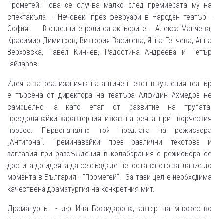
Прометей! Това се случва малко след премиерата му на
спектакъла - "Нечовек" през февруари в Народен театър -
София. В отделните роли са актьорите – Алекса Манчева,
Красимир Димитров, Виктория Василева, Янна Генчева, Анна
Верховска, Павел Кинчев, Радостина Андреева и Петър
Гайдаров.
Идеята за реализацията на античен текст в кукления театър
е търсена от директора на театъра Алфидин Ахмедов не
самоцелно, а като етап от развитие на трупата,
преодолявайки характерния изказ на речта при творческия
процес. Първоначално той предлага на режисьора
„Антигона“. Преминавайки през различни текстове и
заглавия при разсъждения в колаборация с режисьора се
достига до идеята да се създаде непоставеното заглавие до
момента в България - "Прометей". За тази цел е необходима
качествена драматургия на конкретния мит.
Драматургът - д-р Ина Божидарова, автор на множество