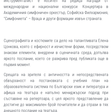
инструменталист е носител на редица награди от
международни и национални конкурси. Концертира в
Академичния симфоничен оркестър, Софийска Филхармония,
"Симфониета" – Враца и други формации извън страната.
Сценографията и костюмите са дело на талантливата Елена
Цонкова, която с ефирност и изчистени форми, посредством
знакови елементи, внедрени в сценичната среда, допълва
яркото послание, което се разкрива пред публиката още в
първия момент.
Срещата на зрителя с античността и непосредствената
обвързаност на постановката с учебния план на
образователната система по Български език и литература и
афиша на театъра е напълно мениджърски подход при
съставяне на репертоара, с цел яркото представление да
достигне до максимален брой почитатели и да отрази в тях
днешното послание на театъра.