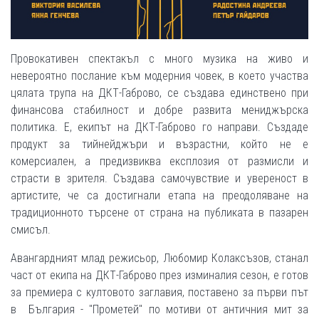
Провокативен спектакъл с много музика на живо и
невероятно послание към модерния човек, в което участва
цялата трупа на ДКТ-Габрово, се създава единствено при
финансова стабилност и добре развита мениджърска
политика. Е, екипът на ДКТ-Габрово го направи. Създаде
продукт за тийнейджъри и възрастни, който не е
комерсиален, а предизвиква експлозия от размисли и
страсти в зрителя. Създава самочувствие и увереност в
артистите, че са достигнали етапа на преодоляване на
традиционното търсене от страна на публиката в пазарен
смисъл.
Авангардният млад режисьор, Любомир Колаксъзов, станал
част от екипа на ДКТ-Габрово през изминалия сезон, е готов
за премиера с култовото заглавия, поставено за първи път
в България - "Прометей" по мотиви от античния мит за