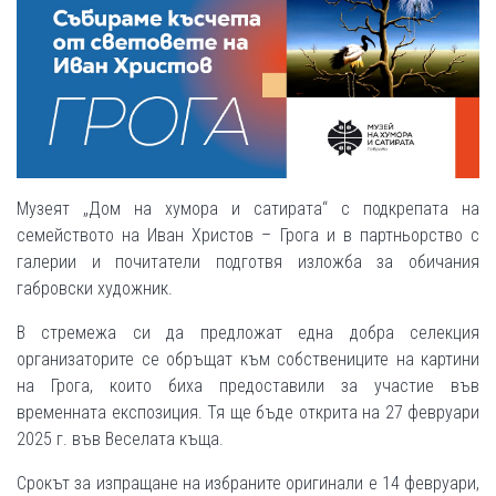
Музеят „Дом на хумора и сатирата“ с подкрепата на
семейството на Иван Христов – Грога и в партньорство с
галерии и почитатели подготвя изложба за обичания
габровски художник.
В стремежа си да предложат една добра селекция
организаторите се обръщат към собствениците на картини
на Грога, които биха предоставили за участие във
временната експозиция. Тя ще бъде открита на 27 февруари
2025 г. във Веселата къща.
Срокът за изпращане на избраните оригинали е 14 февруари,