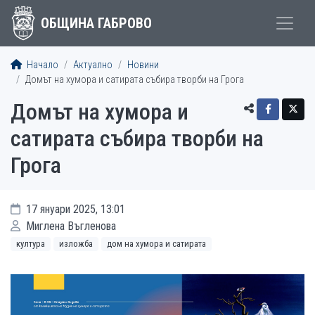
ОБЩИНА ГАБРОВО
Начало
Актуално
Новини
Домът на хумора и сатирата събира творби на Грога
Домът на хумора и
сатирата събира творби на
Грога
17 януари 2025, 13:01
Миглена Въгленова
култура
изложба
дом на хумора и сатирата