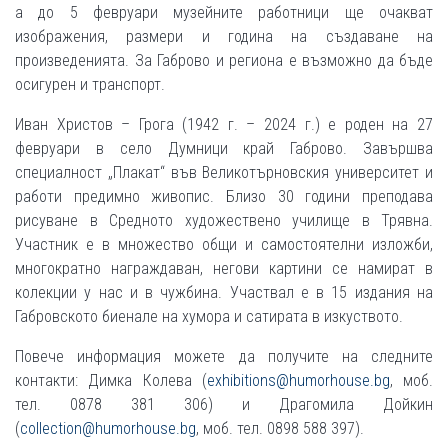
а до 5 февруари музейните работници ще очакват
изображения, размери и година на създаване на
произведенията. За Габрово и региона е възможно да бъде
осигурен и транспорт.
Иван Христов – Грога (1942 г. – 2024 г.) е роден на 27
февруари в село Думници край Габрово. Завършва
специалност „Плакат“ във Великотърновския университет и
работи предимно живопис. Близо 30 години преподава
рисуване в Средното художествено училище в Трявна.
Участник е в множество общи и самостоятелни изложби,
многократно награждаван, негови картини се намират в
колекции у нас и в чужбина. Участвал е в 15 издания на
Габровското биенале на хумора и сатирата в изкуството.
Повече информация можете да получите на следните
контакти: Димка Колева (
exhibitions@humorhouse.bg
, моб.
тел. 0878 381 306) и Драгомила Дойкин
(
collection@humorhouse.bg
, моб. тел. 0898 588 397).