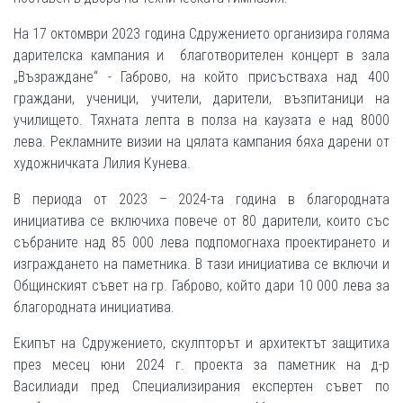
На 17 октомври 2023 година Сдружението организира голяма
дарителска кампания и благотворителен концерт в зала
„Възраждане“ - Габрово, на който присъстваха над 400
граждани, ученици, учители, дарители, възпитаници на
училището. Тяхната лепта в полза на каузата е над 8000
лева. Рекламните визии на цялата кампания бяха дарени от
художничката Лилия Кунева.
В периода от 2023 – 2024-та година в благородната
инициатива се включиха повече от 80 дарители, които със
събраните над 85 000 лева подпомогнаха проектирането и
изграждането на паметника. В тази инициатива се включи и
Общинският съвет на гр. Габрово, който дари 10 000 лева за
благородната инициатива.
Екипът на Сдружението, скулпторът и архитектът защитиха
през месец юни 2024 г. проекта за паметник на д-р
Василиади пред Специализирания експертен съвет по