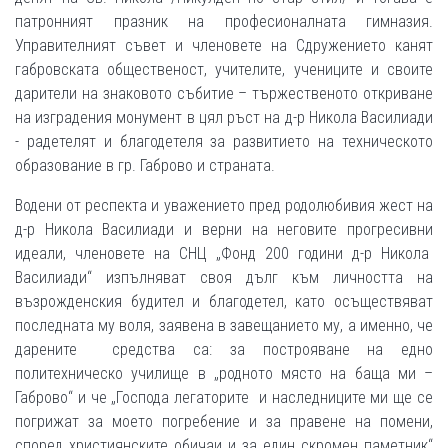
патронният празник на професионалната гимназия.
Управителният съвет и членовете на Сдружението канят
габровската общественост, учителите, учениците и своите
дарители на знаковото събитие – тържественото откриване
на изградения монумент в цял ръст на д-р Никола Василиади
- радетелят и благодетеля за развитието на техническото
образование в гр. Габрово и страната.
Водени от респекта и уважението пред родолюбивия жест на
д-р Никола Василиади и верни на неговите прогресивни
идеали, членовете на СНЦ „Фонд 200 години д-р Никола
Василиади“ изпълняват своя дълг към личността на
възрожденския будител и благодетел, като осъществяват
последната му воля, заявена в завещанието му, а именно, че
дарените средства са: за построяване на едно
политехническо училище в „родното място на баща ми –
Габрово“ и че „Господа легаторите и наследниците ми ще се
погрижат за моето погребение и за правене на помени,
според християнските обичаи и за един скромен паметник“