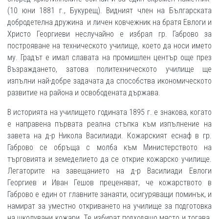
(10 юни 1881 г., Букурещ). Видният член на Българската
добродетелна дружина и личен ковчежник на братя Евлоги и
Христо Георгиеви неслучайно е избрал гр. Габрово за
построяване на техническото училище, което да носи името
му. Градът е имал славата на промишлен център още през
Възраждането, затова политехническото училище ще
изпълни най-добре задачата да способства икономическото
развитие на района и освободената държава.
В историята на училището годината 1895 г. е знакова, когато
е направена първата реална стъпка към изпълнение на
завета на д-р Никола Василиади. Кожарският еснаф в гр.
Габрово се обръща с молба към Министерството на
търговията и земеделието да се открие кожарско училище.
Легаторите на завещанието на д-р Василиади Евлоги
Георгиев и Иван Гешов преценяват, че кожарството в
Габрово е един от главните занаяти, осигуряващи поминък, и
намират за уместно откриването на училище за подготовка
на школувани кожари. Те избират подходящо място и тогава