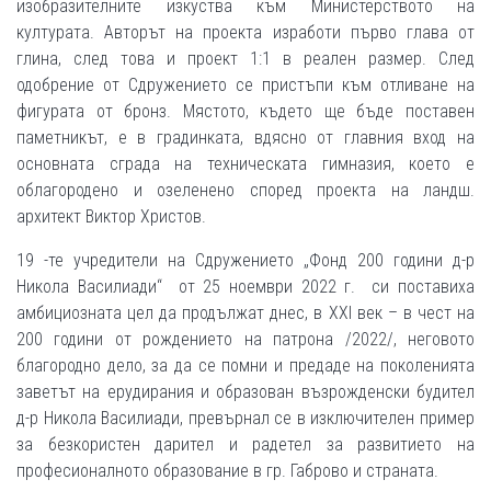
изобразителните изкуства към Министерството на
културата. Авторът на проекта изработи първо глава от
глина, след това и проект 1:1 в реален размер. След
одобрение от Сдружението се пристъпи към отливане на
фигурата от бронз. Мястото, където ще бъде поставен
паметникът, е в градинката, вдясно от главния вход на
основната сграда на техническата гимназия, което е
облагородено и озеленено според проекта на ландш.
архитект Виктор Христов.
19 -те учредители на Сдружението „Фонд 200 години д-р
Никола Василиади“ от 25 ноември 2022 г. си поставиха
амбициозната цел да продължат днес, в ХХІ век – в чест на
200 години от рождението на патрона /2022/, неговото
благородно дело, за да се помни и предаде на поколенията
заветът на ерудирания и образован възрожденски будител
д-р Никола Василиади, превърнал се в изключителен пример
за безкористен дарител и радетел за развитието на
професионалното образование в гр. Габрово и страната.