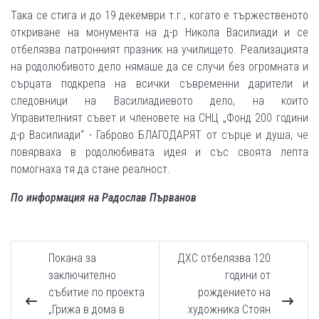
Така се стига и до 19 декември т.г., когато е тържественото
откриване на монумента на д-р Никола Василиади и се
отбелязва патронният празник на училището. Реализацията
на родолюбивото дело нямаше да се случи без огромната и
сърцата подкрепа на всички съвременни дарители и
следовници на Василиадиевото дело, на които
Управителният съвет и членовете на СНЦ „Фонд 200 години
д-р Василиади“ - Габрово БЛАГОДАРЯТ от сърце и душа, че
повярваха в родолюбивата идея и със своята лепта
помогнаха тя да стане реалност.
По информация на Радослав Първанов
Покана за
ДХС отбелязва 120
заключително
години от
събитие по проекта
рождението на
„Грижа в дома в
художника Стоян