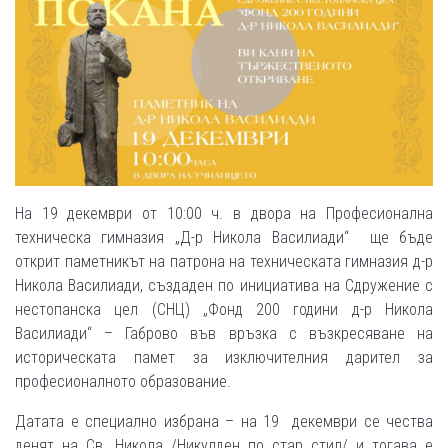
На 19 декември от 10:00 ч. в двора на Професионална
техническа гимназия „Д-р Никола Василиади“ ще бъде
открит паметникът на патрона на техническата гимназия д-р
Никола Василиади, създаден по инициатива на Сдружение с
нестопанска цел (СНЦ) „Фонд 200 години д-р Никола
Василиади“ – Габрово във връзка с възкресяване на
историческата памет за изключителния дарител за
професионалното образование.
Датата е специално избрана – на 19 декември се чества
денят на Св. Никола /Никулден по стар стил/ и тогава е