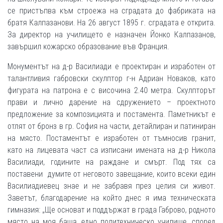
се пристъпва към строежа на сградата до фабриката на
братя Калпазанови. На 26 август 1895 г. сградата е открита.
За директор на училището е назначен Йонко Калпазанов,
завършил кожарско образование във Франция.
Монументът на д-р Василиади е проектиран и изработен от
талантливия габровски скулптор г-н Адриан Новаков, като
фигурата на патрона е с височина 2.40 метра. Скулпторът
прави и лично дарение на сдружението – проектното
предложение за композицията и постамента. Паметникът е
отлят от бронз в гр. София на части, детайлиран и патиниран
на място. Постаментът е изработен от тъмносив гранит,
като на лицевата част са изписани имената на д-р Никола
Василиади, годините на раждане и смърт. Под тях са
поставени думите от неговото завещание, които всеки един
Василиадиевец знае и не забравя през целия си живот.
Заветът, благодарение на който днес я има техническата
гимназия: „Ще основат и поддържат в града Габрово, родното
място на моя баща, едно политехническо училище, според