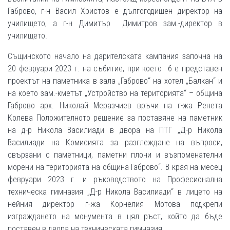
Габрово, г-н Васил Христов е дългогодишен директор на
училището, а г-н Димитър Димитров зам.-директор в
училището.
Същинското начало на дарителската кампания започна на
20 февруари 2023 г. на събитие, при което б е представен
проектът на паметника в зала „Габрово“ на хотел „Балкан“ и
на което зам.-кметът „Устройство на територията“ – община
Габрово арх. Николай Меразчиев връчи на г-жа Ренета
Колева Положителното решение за поставяне на паметник
на д-р Никола Василиади в двора на ПТГ „Д-р Никола
Василиади на Комисията за разглеждане на въпроси,
свързани с паметници, паметни плочи и възпоменателни
морени на територията на община Габрово“. В края на месец
февруари 2023 г. и ръководството на Професионална
техническа гимназия „Д-р Никола Василиади“ в лицето на
нейния директор г-жа Корнелия Мотова подкрепи
изграждането на монумента в цял ръст, който да бъде
поставен в двора на техническата гимназия.