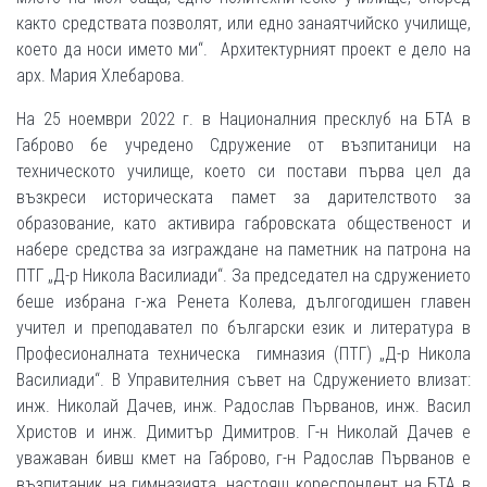
както средствата позволят, или едно занаятчийско училище,
което да носи името ми“. Архитектурният проект е дело на
арх. Мария Хлебарова.
На 25 ноември 2022 г. в Националния пресклуб на БТА в
Габрово бе учредено Сдружение от възпитаници на
техническото училище, което си постави първа цел да
възкреси историческата памет за дарителството за
образование, като активира габровската общественост и
набере средства за изграждане на паметник на патрона на
ПТГ „Д-р Никола Василиади“. За председател на сдружението
беше избрана г-жа Ренета Колева, дългогодишен главен
учител и преподавател по български език и литература в
Професионалната техническа гимназия (ПТГ) „Д-р Никола
Василиади“. В Управителния съвет на Сдружението влизат:
инж. Николай Дачев, инж. Радослав Първанов, инж. Васил
Христов и инж. Димитър Димитров. Г-н Николай Дачев е
уважаван бивш кмет на Габрово, г-н Радослав Първанов е
възпитаник на гимназията, настоящ кореспондент на БТА в