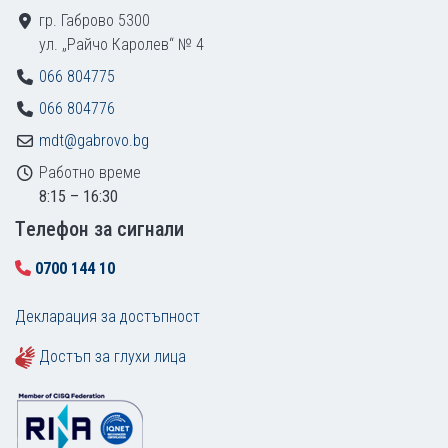
гр. Габрово 5300
ул. „Райчо Каролев“ № 4
066 804775
066 804776
mdt@gabrovo.bg
Работно време
8:15 – 16:30
Tелефон за сигнали
0700 144 10
Декларация за достъпност
Достъп за глухи лица