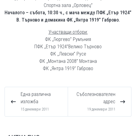
Спортна зала „Орловец”
Началото – събота, 10:30 ч., с мача между ПФК „Етър 1924”
В. Търново и домакина ФК „Янтра 1919” Габрово.
Участващи отбори:
ФК „Гюргево” Румъния
ПФК „Етър 1924”Велико Търново
ФК „Левски” Русе
ФК „Монтана 2008” Монтана
ФК „Янтра 1919” Габрово
Една различна
Съболезнователен
изложба
адрес
15 декември 2011
19 декември 2011