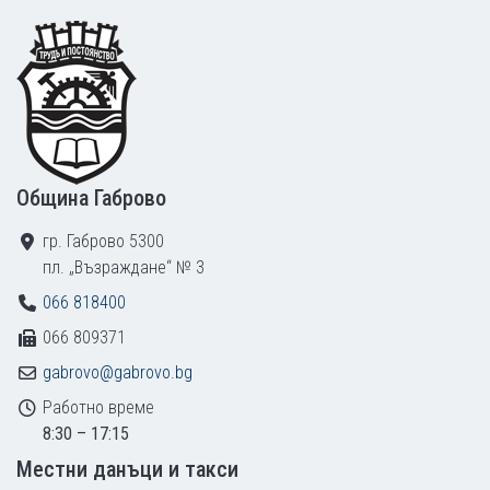
Footer
Община Габрово
гр. Габрово 5300
пл. „Възраждане“ № 3
066 818400
066 809371
gabrovo@gabrovo.bg
Работно време
8:30 – 17:15
Местни данъци и такси