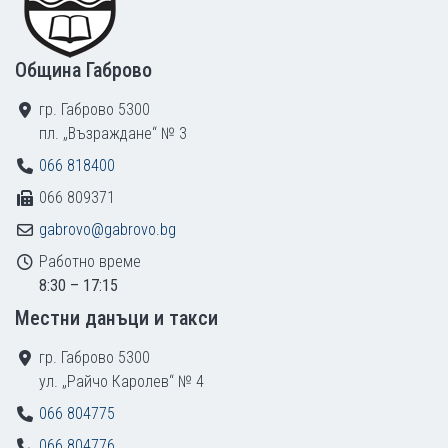
Община Габрово
гр. Габрово 5300
пл. „Възраждане“ № 3
066 818400
066 809371
gabrovo@gabrovo.bg
Работно време
8:30 – 17:15
Местни данъци и такси
гр. Габрово 5300
ул. „Райчо Каролев“ № 4
066 804775
066 804776