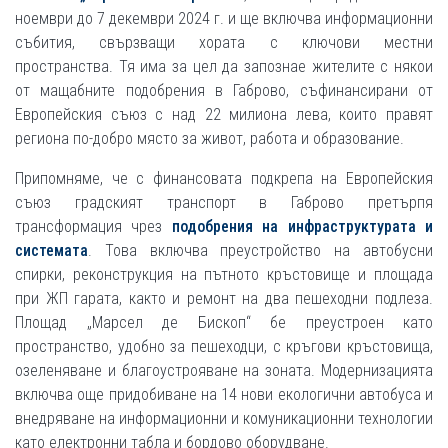
ноември до 7 декември 2024 г. и ще включва информационни
събития, свързващи хората с ключови местни
пространства. Тя има за цел да запознае жителите с някои
от мащабните подобрения в Габрово, съфинансирани от
Европейския съюз с над 22 милиона лева, които правят
региона по-добро място за живот, работа и образование.
Припомняме, че с финансовата подкрепа на Европейския
съюз градският транспорт в Габрово претърпя
трансформация чрез
подобрения на инфраструктурата и
системата
. Това включва преустройство на автобусни
спирки, реконструкция на пътното кръстовище и площада
при ЖП гарата, както и ремонт на два пешеходни подлеза.
Площад „Марсел де Бископ“ бе преустроен като
пространство, удобно за пешеходци, с кръгови кръстовища,
озеленяване и благоустрояване на зоната. Модернизацията
включва още придобиване на 14 нови екологични автобуса и
внедряване на информационни и комуникационни технологии
като електронни табла и бордово оборудване.