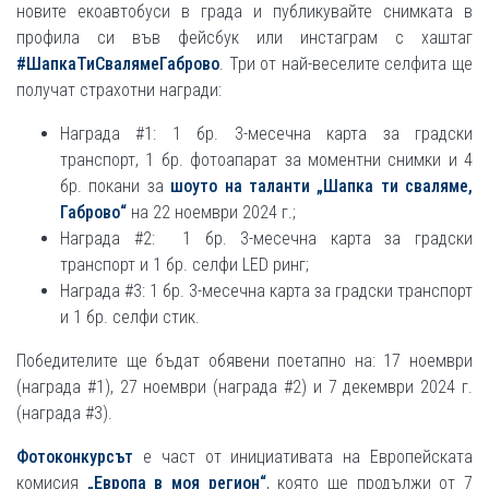
новите екоавтобуси в града и публикувайте снимката в
профила си във фейсбук или инстаграм с хаштаг
#ШапкаТиСвалямеГаброво
. Три от най-веселите селфита ще
получат страхотни награди:
Награда #1: 1 бр. 3-месечна карта за градски
транспорт, 1 бр. фотоапарат за моментни снимки и 4
бр. покани за
шоуто на таланти „Шапка ти сваляме,
Габрово“
на 22 ноември 2024 г.;
Награда #2: 1 бр. 3-месечна карта за градски
транспорт и 1 бр. селфи LED ринг;
Награда #3: 1 бр. 3-месечна карта за градски транспорт
и 1 бр. селфи стик.
Победителите ще бъдат обявени поетапно на: 17 ноември
(награда #1), 27 ноември (награда #2) и 7 декември 2024 г.
(награда #3).
Фотоконкурсът
е част от инициативата на Европейската
комисия
„Европа в моя регион“
, която ще продължи от 7