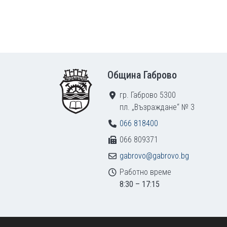
Footer
Община Габрово
гр. Габрово 5300
пл. „Възраждане“ № 3
066 818400
066 809371
gabrovo@gabrovo.bg
Работно време
8:30 – 17:15