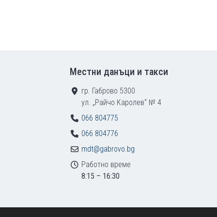
Местни данъци и такси
гр. Габрово 5300
ул. „Райчо Каролев“ № 4
066 804775
066 804776
mdt@gabrovo.bg
Работно време
8:15 – 16:30