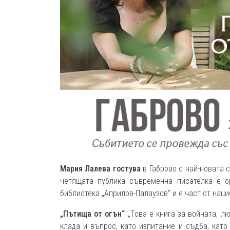
Мария Лалева гостува
в Габрово с най-новата 
четящата публика съвременна писателка е о
библиотека „Априлов-Палаузов“ и е част от нац
„Пътища от огън“
„Това е книга за войната, лю
клада и въпрос, като изпитание и съдба, кат