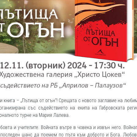
си книга – „Пътища от огън“! Срещата с новото заглавие на люби
рганизирана със съдействието на екипа на Габровската реги
ионалното турне на Мария Лалева.
бовта и учителите. Войната вътре в човека и извън него. Война
о последен шанс да поемем по пътя към доброто и Бога. Любо