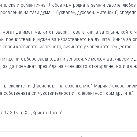
ятелска и романтична. Любов към родната земя и своите, любов
проявление на тази дума – буквален, духовен, житейски“, сподел
 могат да имат малки отговори. Това е книга за огъня, който 
ън, пречистващ и нужен за израстването на душата. Книга за о
да спаси красивото, извечното, сияйното у човешкото същество.
пит да ни събере заедно, да ни успокои, че можем да живеем с д
, за да преминат през Ада на човешкото отхвърляне, но и да 
 в скалите“ и „Пасиансът на архангелите“ Мария Лалева риск
а собствената си чувствителност и толерантност към другите.“ -
 17.30 ч. в ХГ „Христо Цокев“ !