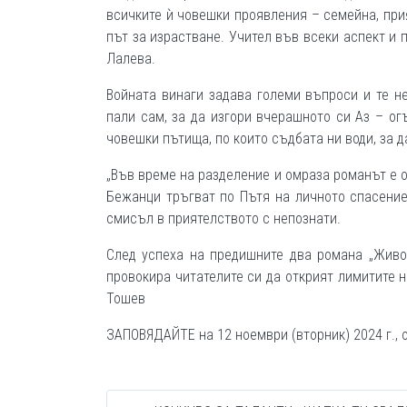
всичките ѝ човешки проявления – семейна, при
път за израстване. Учител във всеки аспект и 
Лалева.
Войната винаги задава големи въпроси и те не
пали сам, за да изгори вчерашното си Аз – ог
човешки пътища, по които съдбата ни води, за 
„Във време на разделение и омраза романът е о
Бежанци тръгват по Пътя на личното спасение
смисъл в приятелството с непознати.
След успеха на предишните два романа „Живот
провокира читателите си да открият лимитите н
Тошев
ЗАПОВЯДАЙТЕ на 12 ноември (вторник) 2024 г., от