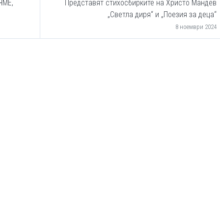
ЯМЕ,
Представят стихосбирките на Христо Мандев
„Светла диря“ и „Поезия за деца“
8 ноември 2024