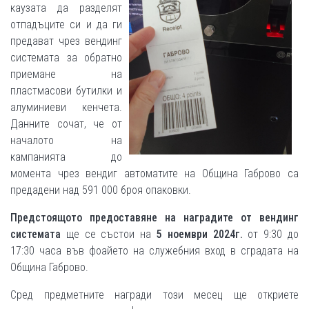
каузата да разделят
отпадъците си и да ги
предават чрез вендинг
системата за обратно
приемане на
пластмасови бутилки и
алуминиеви кенчета.
Данните сочат, че от
началото на
кампанията до
момента чрез вендиг автоматите на Община Габрово са
предадени над 591 000 броя опаковки.
Предстоящото предоставяне на наградите от вендинг
системата
ще се състои на
5 ноември 2024г.
от 9:30 до
17:30 часа във фоайето на служебния вход в сградата на
Община Габрово.
Сред предметните награди този месец ще откриете