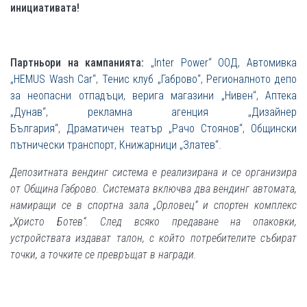
инициативата!
Партньори на кампанията:
„Inter Power“ ООД
,
Автомивка
„HEMUS Wash Car“
,
Тенис клуб „Габрово“
,
Регионалното депо
за неопасни отпадъци
,
верига магазини „Нивен“
,
Аптека
„Дунав“
,
рекламна агенция „Дизайнер
България“
,
Драматичен театър „Рачо Стоянов“
,
Общински
пътнически транспорт
,
Книжарници „Златев“
.
Депозитната вендинг система е реализирана и се организира
от Община Габрово. Системата включва два вендинг автомата,
намиращи се в спортна зала „Орловец“ и спортен комплекс
„Христо Ботев“. След всяко предаване на опаковки,
устройствата издават талон, с който потребителите събират
точки, а точките се превръщат в награди.