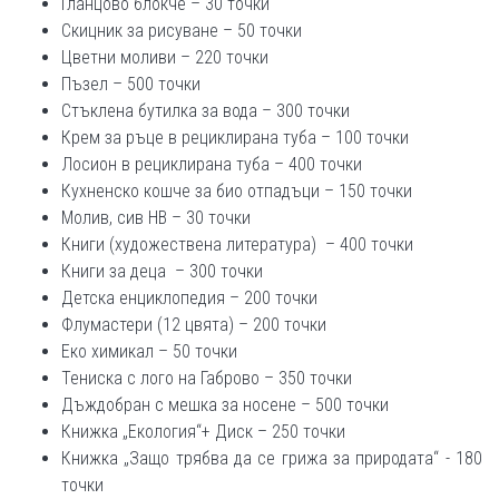
Гланцово блокче – 30 точки
Скицник за рисуване – 50 точки
Цветни моливи – 220 точки
Пъзел – 500 точки
Стъклена бутилка за вода – 300 точки
Крем за ръце в рециклирана туба – 100 точки
Лосион в рециклирана туба – 400 точки
Кухненско кошче за био отпадъци – 150 точки
Молив, сив НВ – 30 точки
Книги (художествена литература) – 400 точки
Книги за деца – 300 точки
Детска енциклопедия – 200 точки
Флумастери (12 цвята) – 200 точки
Еко химикал – 50 точки
Тениска с лого на Габрово – 350 точки
Дъждобран с мешка за носене – 500 точки
Книжка „Екология“+ Диск – 250 точки
Книжка „Защо трябва да се грижа за природата“ - 180
точки