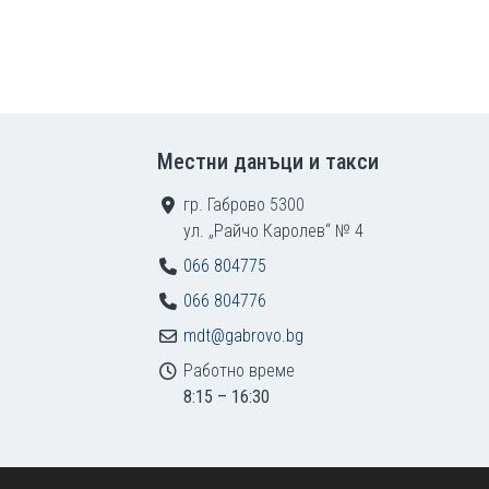
Местни данъци и такси
гр. Габрово 5300
ул. „Райчо Каролев“ № 4
066 804775
066 804776
mdt@gabrovo.bg
Работно време
8:15 – 16:30