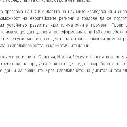
с последствията от кризи, бедствия и аварии.
а програма на ЕС в областта на научните изследвания и инов
ъзможност на европейските региони и градове да се подгот
ъм устойчиво развитие към климатичните промени. Проект
ято има за цел да подкрепи трансформацията на 150 европейски 
30 г. чрез ускоряване на обществената трансформация; демонстр
па и използваемостта на климатичните данни.
лючени региони от Франция, Италия, Чехия и Гърция, като за Б
требители на продуктите, които ще бъдат разработени, на б
е данни за общините, чрез използването на дигитални технол