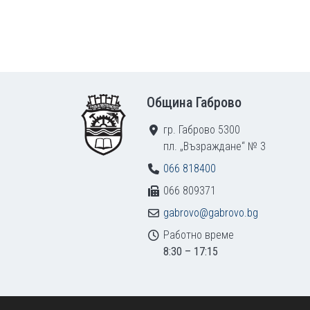
Footer
Община Габрово
гр. Габрово 5300
пл. „Възраждане“ № 3
066 818400
066 809371
gabrovo@gabrovo.bg
Работно време
8:30 – 17:15