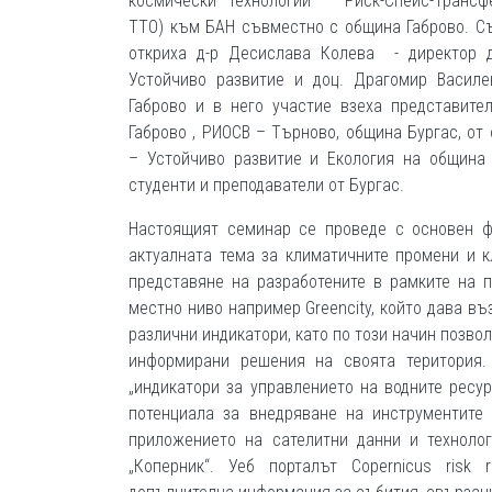
космически технологии – Риск-Спейс-Трансф
TTO) към БАН съвместно с община Габрово. С
откриха д-р Десислава Колева - директор 
Устойчиво развитие и доц. Драгомир Васил
Габрово и в него участие взеха представите
Габрово , РИОСВ – Търново, община Бургас, от 
– Устойчиво развитие и Екология на община 
студенти и преподаватели от Бургас.
Настоящият семинар се проведе с основен фо
актуалната тема за климатичните промени и 
представяне на разработените в рамките на 
местно ниво например Greencity, който дава в
различни индикатори, като по този начин позво
информирани решения на своята територия. P
„индикатори за управлението на водните ресу
потенциала за внедряване на инструментите
приложението на сателитни данни и техноло
„Коперник“. Уеб порталът Copernicus risk 