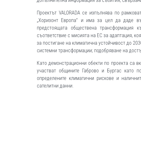
допълнителна информация за събития, свързани 
Проектът VALORADA се изпълнява по рамковат
„Хоризонт Европа” и има за цел да даде в
предстоящата обществена трансформация к
съответствие с мисията на ЕС за адаптация, ко
за постигане на климатична устойчивост до 20
системни трансформации; подобряване на достъ
Като демонстрационни обекти по проекта са вк
участват общините Габрово и Бургас като по
определените климатични рискове и наличнит
сателитни данни.