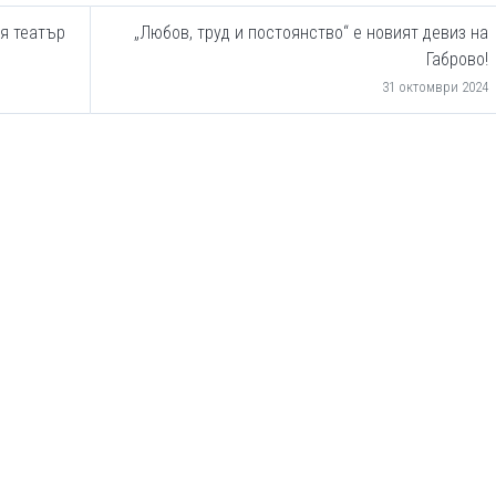
ия театър
„Любов, труд и постоянство“ е новият девиз на
Габрово!
31 октомври 2024