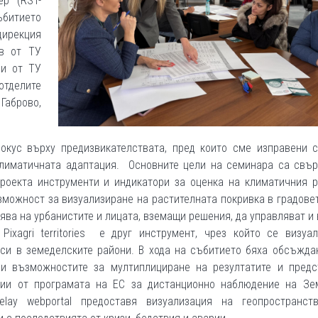
ер (RST-
ъбитието
дирекция
ев от ТУ
ли от ТУ
отделите
Габрово,
кус върху предизвикателствата, пред които сме изправени с
климатичната адаптация. Основните цели на семинара са свър
проекта инструменти и индикатори за оценка на климатичния р
ъзможност за визуализиране на растителната покривка в градове
лява на урбанистите и лицата, вземащи решения, да управляват и
ixagri territories е друг инструмент, чрез който се визуал
рси в земеделските райони. В хода на събитието бяха обсъжд
 и възможностите за мултиплициране на резултатите и предс
гии от програмата на ЕС за дистанционно наблюдение на Зе
relay webportal предоставя визуализация на геопространст