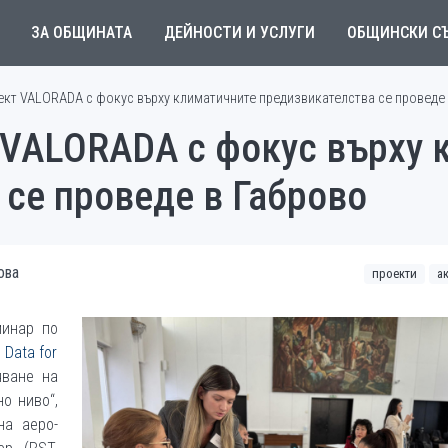
ЗА ОБЩИНАТА
ДЕЙНОСТИ И УСЛУГИ
ОБЩИНСКИ С
кт VALORADA с фокус върху климатичните предизвикателства се проведе
 VALORADA с фокус върху 
се проведе в Габрово
ова
проекти
а
минар по
 Data for
яване на
о ниво“,
на аеро-