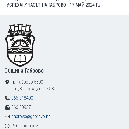
УСПЕХА! /"ЧАСЪТ НА ГАБРОВО - 17 МАЙ 2024 Г./
Footer
Община Габрово
гр. Габрово 5300
пл. „Възраждане“ № 3
066 818400
066 809371
gabrovo@gabrovo.bg
Работно време