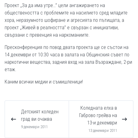
Проект „За да има утре…” цели ангажирането на
обществеността с проблемите на насилието сред младите
хора, неразумното шофиране и агресията по пътищата, а
проект „Живей в реалността” е свързан с инициативи,
свързани с превенция на наркоманиите.
Пресконференция по повод двата проекта ще се състои на
14 декември от 10:30 часа в залата на Общинския съвет по
наркотични вещества, задния вход на зала Възраждане, 2-ри
етаж.
Каним всички медии и съмишленици!
Коледната елха в
Детският коледен
Габрово грейва на
град ви очаква
13-и декември
9 декември 2011
13 декември 2011