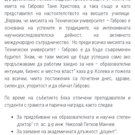
кмета на Габрово Таня Христова, а така също и като
представител на настоятелството на висшето училище.
„Вярвам, че мисията на Технически университет – Габрово е
основана на успехите и традициите, на интензивната
научноизследователска дейност, на активното
международно сътрудничество. Но преди всичко мисията на
Технически университет - Габрово е да бъде съвременен
будител. Знам, че тази мисия ще бъде успешна само ако
продължаваме да работим заедно за нея – образователни
интуиции, бизнес и местна власт“ каза д-р Колева и пожела
на всички, чиито постижения са почетени днес, здраве,
силен дух, упоритост и да обичат Габрово.
По време на събитието бяха отличени преподаватели и
студенти с грамота и парична награда, както следва:
За придобиване на образователната и научна степен
,доктор" гл. ас. д-р инж. Николай Петков Манчев
За заемане на академичната длъжност „доцент":