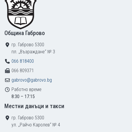
Община Габрово
гр. Габрово 5300
пл. „Възраждане“ № 3
066 818400
066 809371
gabrovo@gabrovo.bg
Работно време
8:30 – 17:15
Местни данъци и такси
гр. Габрово 5300
ул. „Райчо Каролев“ № 4