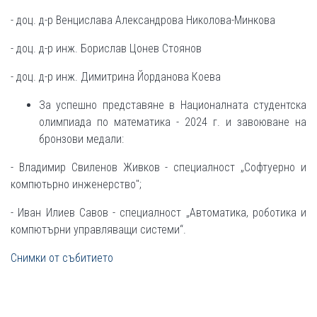
- доц. д-р Венцислава Александрова Николова-Минкова
- доц. д-р инж. Борислав Цонев Стоянов
- доц. д-р инж. Димитрина Йорданова Коева
За успешно представяне в Националната студентска
олимпиада по математика - 2024 г. и завоюване на
бронзови медали:
- Владимир Свиленов Живков - специалност „Софтуерно и
компютьрно инженерство";
- Иван Илиев Савов - специалност „Автоматика, роботика и
компютърни управляващи системи“.
Снимки от събитието