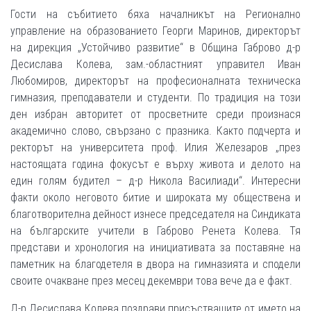
Гости на събитието бяха началникът на Регионално
управление на образованието Георги Маринов, директорът
на дирекция „Устойчиво развитие“ в Община Габрово д-р
Десислава Колева, зам.-областният управител Иван
Любомиров, директорът на професионалната техническа
гимназия, преподаватели и студенти. По традиция на този
ден избран авторитет от просветните среди произнася
академично слово, свързано с празника. Както подчерта и
ректорът на университета проф. Илия Железаров „през
настоящата година фокусът е върху живота и делото на
един голям будител – д-р Никола Василиади“. Интересни
факти около неговото битие и широката му обществена и
благотворителна дейност изнесе председателя на Синдиката
на българските учители в Габрово Ренета Колева. Тя
представи и хронология на инициативата за поставяне на
паметник на благодетеля в двора на гимназията и сподели
своите очакване през месец декември това вече да е факт.
Д-р Десислава Колева поздрави присъстващите от името на