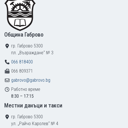
Община Габрово
гр. Габрово 5300
пл. „Възраждане“ № 3
066 818400
066 809371
gabrovo@gabrovo.bg
Работно време
8:30 – 17:15
Местни данъци и такси
гр. Габрово 5300
ул. „Райчо Каролев“ № 4