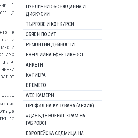
ник – 1
ПУБЛИЧНИ ОБСЪЖДАНИЯ И
него ще
ДИСКУСИИ
ТЪРГОВЕ И КОНКУРСИ
ето се
ОБЯВИ ПО ЗУТ
 лични
РЕМОНТНИ ДЕЙНОСТИ
оличани
ксандър
ЕНЕРГИЙНА ЕФЕКТИВНОСТ
 други.
АНКЕТИ
 снимки
КАРИЕРА
зват от
ВРЕМЕТО
WEB КАМЕРИ
н начин
одка из
ПРОФИЛ НА КУПУВАЧА (АРХИВ)
може да
#ДАБЪДЕ НОВИЯТ ХРАМ НА
тът се
ГАБРОВО!
ЕВРОПЕЙСКА СЕДМИЦА НА