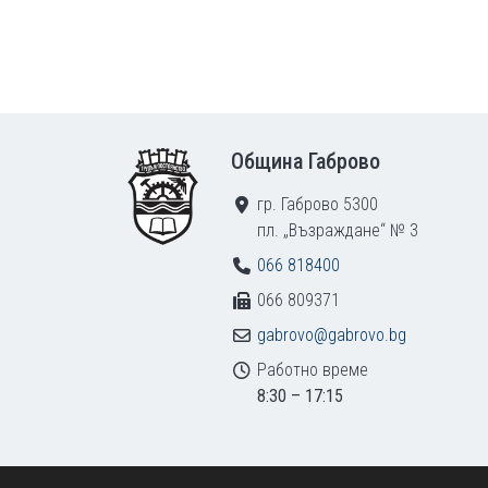
Footer
Община Габрово
гр. Габрово 5300
пл. „Възраждане“ № 3
066 818400
066 809371
gabrovo@gabrovo.bg
Работно време
8:30 – 17:15