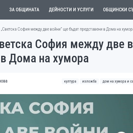
ЗА ОБЩИНАТА
ДЕЙНОСТИ И УСЛУГИ
ОБЩИНСКИ С
 „Светска София между две войни“ ще бъдат представени в Дома на хумор
Светска София между две 
 в Дома на хумора
нова
култура
изложба
дом на хумора и с