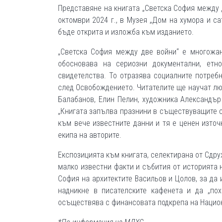
Представяне на книгата „Светска София между 
октомври 2024 г., в Музея „Дом на хумора и са
бъде открита и изложба към изданието.
„Светска София между две войни“ е многожа
обосновава на сериозни документални, етн
свидетелства. То отразява социалните потребн
след Освобождението. Читателите ще научат лю
Балабанов, Елин Пелин, художника Александър 
„Книгата запълва празнини в съществуващите с
към вече известните данни и тя е ценен източ
екипа на авторите.
Експозицията към книгата, селектирана от Сдру
малко известни факти и събития от историята 
София на архитектите Васильов и Цолов, за да 
надникне в писателските кафенета и да „пох
осъществява с финансовата подкрепа на Национ