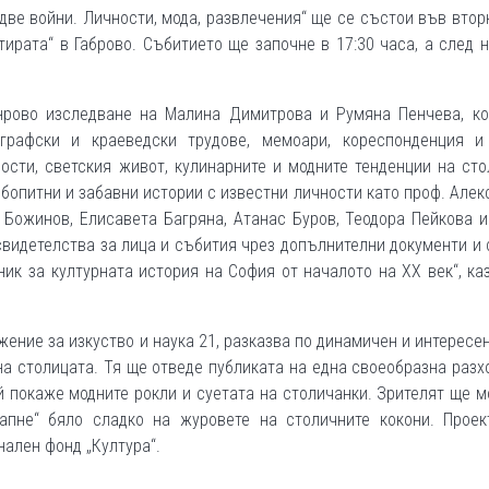
две войни. Личности, мода, развлечения“ ще се състои във втор
тирата“ в Габрово. Събитието ще започне в 17:30 часа, а след 
нрово изследване на Малина Димитрова и Румяна Пенчева, ко
ографски и краеведски трудове, мемоари, кореспонденция и
ости, светския живот, кулинарните и модните тенденции на ст
бопитни и забавни истории с известни личности като проф. Але
Божинов, Елисавета Багряна, Атанас Буров, Теодора Пейкова и
видетелства за лица и събития чрез допълнителни документи и
ник за културната история на София от началото на ХХ век“, ка
жение за изкуство и наука 21, разказва по динамичен и интересе
на столицата. Тя ще отведе публиката на една своеобразна разх
и́ покаже модните рокли и суетата на столичанки. Зрителят ще 
апне“ бяло сладко на журовете на столичните кокони. Проек
ален фонд „Култура“.