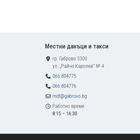
Местни данъци и такси
гр. Габрово 5300
ул. „Райчо Каролев“ № 4
066 804775
066 804776
mdt@gabrovo.bg
Работно време
8:15 – 16:30