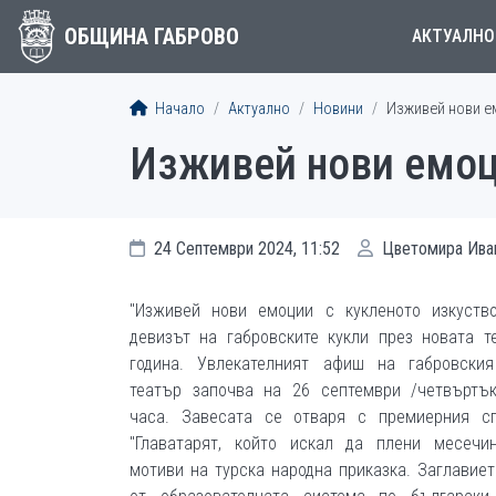
ОБЩИНА ГАБРОВО
АКТУАЛНО
Начало
Актуално
Новини
Изживей нови ем
Изживей нови емоци
24 Септември 2024, 11:52
Цветомира Ива
"Изживей нови емоции с кукленото изкуств
девизът на габровските кукли през новата т
година. Увлекателният афиш на габровския
театър започва на 26 септември /четвъртъ
часа. Завесата се отваря с премиерния сп
"Главатарят, който искал да плени месечи
мотиви на турска народна приказка. Заглавиет