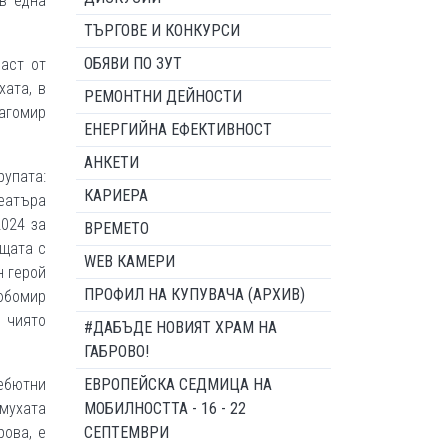
 в една
ТЪРГОВЕ И КОНКУРСИ
ОБЯВИ ПО ЗУТ
аст от
хата, в
РЕМОНТНИ ДЕЙНОСТИ
рагомир
ЕНЕРГИЙНА ЕФЕКТИВНОСТ
АНКЕТИ
упата:
КАРИЕРА
театъра
2024 за
ВРЕМЕТО
ащата с
WEB КАМЕРИ
н герой
ПРОФИЛ НА КУПУВАЧА (АРХИВ)
Любомир
 чиято
#ДАБЪДЕ НОВИЯТ ХРАМ НА
ГАБРОВО!
дебютни
ЕВРОПЕЙСКА СЕДМИЦА НА
 мухата
МОБИЛНОСТТА - 16 - 22
ова, е
СЕПТЕМВРИ