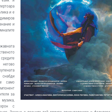
 език и
пертоара
лика и е
адимиров
знание и
иналите
ржавната
ственото
средите
 негово
купената
е снабди
не само
омпонент
ителя за
музика,
нхрон с