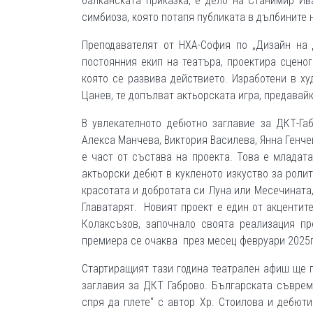
балканската приказка, е дело на Станимир Ив
симбиоза, която потапя публиката в дълбините
Преподавателят от НХА-София по „Дизайн на 
постоянния екип на театъра, проектира сценог
която се развива действието. Изработени в х
Цанев, те допълват актьорската игра, предавай
В увлекателното дебютно заглавие за ДКТ-Га
Алекса Манчева, Виктория Василева, Янна Генчев
е част от състава на проекта. Това е младата
актьорски дебют в кукленото изкуство за роли
красотата и добротата си Луна или Месечината
Главатарят. Новият проект е един от акцентит
Колаксъзов, започнало своята реализация пр
премиера се очаква през месец февруари 2025
Стартиращият тази година театрален афиш ще п
заглавия за ДКТ Габрово. Българската съврем
спря да плете“ с автор Хр. Стоилова и дебю