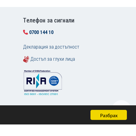
Tелефон за сигнали
0700 144 10
Декларация за достъпност
Достъп за глухи лица
Разбрах
Карта на сайта