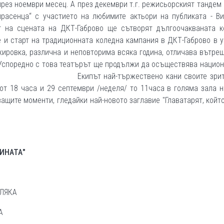
през ноември месец. А през декември т.г. режисьорският тандем
прасенца“ с участието на любимите актьори на публиката - Ви
т на сцената на ДКТ-Габрово ще сътворят дългоочакваната к
е и старт на традиционната коледна кампания в ДКТ-Габрово в 
ировка, различна и неповторима всяка година, отличава вътре
 Успоредно с това театърът ще продължи да осъществява нацио
лгария. Екипът най-тържествено кани своите зрите
от 18 часа и 29 септември /неделя/ то 11часа в голяма зала 
ащите моменти, гледайки най-новото заглавие "Главатарят, койт
ЧИНАТА"
АЛЯКА
 ВЛАДИМИРОВ – ВАЛЯ