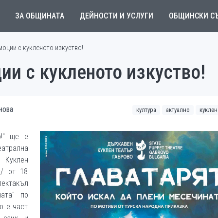
ЗА ОБЩИНАТА
ДЕЙНОСТИ И УСЛУГИ
ОБЩИНСКИ С
оции с кукленото изкуство!
и с кукленото изкуство!
нова
култура
актуално
куклен
о!" ще е
еатрална
 Куклен
к/ от 18
ектакъл
ната" по
о е част