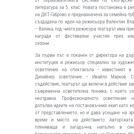
от образователната система по български
литература за 5. клас. Новата постановка в ре
на ДКТ-Габрово е предназначена за семейна пуб
създадена по идея на режисьора Валентин Вл
– Валяка, под чиято режисура театърът има при
награди от фестивални участия през изм
сезони.
За първи път е поканен от директора на дъ
институция и режисьор специално за художе
осветление на спектакъла - известният в 
Дизайнер осветление – Ивайло Марков. С
съдействие, театърът ще включи в действие за
съвременна осветителна техника, с която с
неотдавна. Професионалното осветление 
допълва идеите на постановъчния екип като к
от представлението, но и дава усещане на зр
време и място на действието. Авторската 
пленяваща и загадъчна, напълно в си