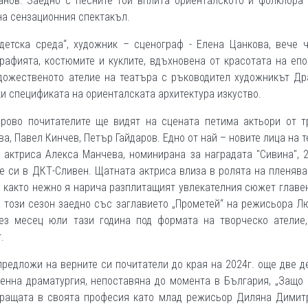
анов. Заедно с песните той вплита ориенталското и фолклора
 на сензационния спектакъл.
детска среда“, художник – сценограф - Елена Цанкова, вече ч
рафията, костюмите и куклите, вдъхновена от красотата на епо
удожественото ателие на театъра с ръководител художникът Д
ки спецификата на ориенталската архитектура изкуство.
брово почитателите ще видят на сцената петима актьори от тр
а, Павел Кинчев, Петър Гайдаров. Едно от най – новите лица на 
 актриса Алекса Манчева, номинирана за наградата "Сивина", 
те си в ДКТ-Сливен. Щатната актриса влиза в ролята на пленяв
, както нежно я нарича разплитащият увлекателния сюжет главе
е този сезон заедно със заглавието „Прометей“ на режисьора 
ез месец юли тази година под формата на творческо ателие,
г.
редложи на верните си почитатели до края на 2024г. още две 
енна драматургия, непоставяна до момента в България, „Защо
тиращата в своята професия като млад режисьор Диляна Димитр