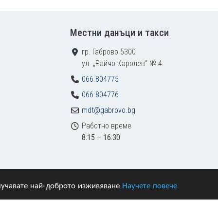
Местни данъци и такси
гр. Габрово 5300
ул. „Райчо Каролев“ № 4
066 804775
066 804776
mdt@gabrovo.bg
Работно време
8:15 – 16:30
получавате най-доброто изживяване
Научете повече
азени.