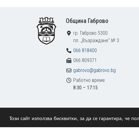
Footer
Община Габрово
гр. Габрово 5300
пл. „Възраждане“ № 3
066 818400
066 809371
gabrovo@gabrovo.bg
Работно време
8:30 – 17:15
Този сайт използва бисквитки, за да се гарантира, че 
© 2009–2026 Община Габрово. Всички права зап