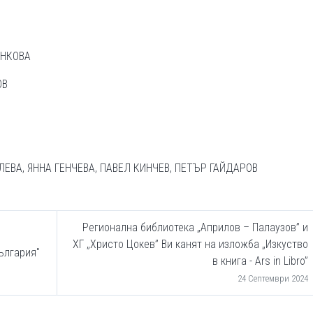
ИМИР ИВАНО
ЛЕНА ЦОНКОВА
КОВ
ЕВА, ЯННА ГЕНЧЕВА, ПАВЕЛ КИНЧЕВ, ПЕТЪР ГАЙДАРОВ
Регионална библиотека „Априлов – Палаузов” и
ХГ „Христо Цокев” Ви канят на изложба „Изкуство
ългария"
в книга - Ars in Libro”
24 Септември 2024