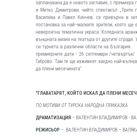
запланувана да е новото заглавие, с премиера 
и Митко Димитрови, чийто спектакъл „Трите 
Василева и Павел Кинчев, се превърна в хи
постановка за най–малките зрители, която ще 
невероятна тематична украса. Коледната аранж
външната визия на театъра от другите сгради.
си турнета в различни области на Бъ
премиерните дати - 26 септември /четвъртък/ 
Габрово. Там те ще изживеят заедно най-вълнув
да плени месечината".
"ГЛАВАТАРЯТ, КОЙТО ИСКАЛ ДА ПЛЕНИ МЕСЕ
ПО МОТИВИ ОТ ТУРСКА НАРОДНА ПРИКАЗКА
ДРАМАТИЗАЦИЯ
– ВАЛЕНТИН ВЛАДИМИРОВ - В
РЕЖИСЬОР
– ВАЛЕНТИН