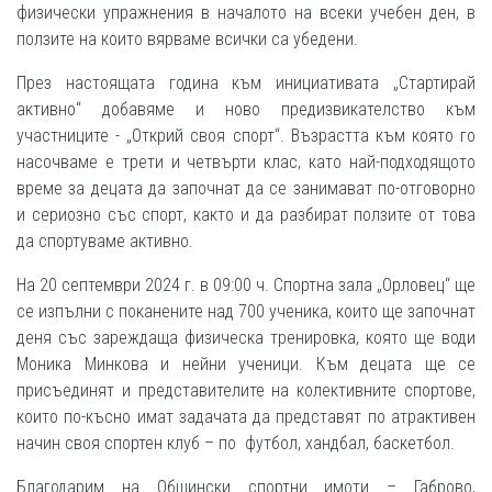
физически упражнения в началото на всеки учебен ден, в
ползите на които вярваме всички са убедени.
През настоящата година към инициативата „Стартирай
активно“ добавяме и ново предизвикателство към
участниците - „Открий своя спорт“. Възрастта към която го
насочваме е трети и четвърти клас, като най-подходящото
време за децата да започнат да се занимават по-отговорно
и сериозно със спорт, както и да разбират ползите от това
да спортуваме активно.
На 20 септември 2024 г. в 09:00 ч. Спортна зала „Орловец“ ще
се изпълни с поканените над 700 ученика, които ще започнат
деня със зареждаща физическа тренировка, която ще води
Моника Минкова и нейни ученици. Към децата ще се
присъединят и представителите на колективните спортове,
които по-късно имат задачата да представят по атрактивен
начин своя спортен клуб – по футбол, хандбал, баскетбол.
Благодарим на Общински спортни имоти – Габрово,