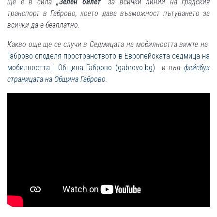
ще е в сила
„Зелен билет“
за всички линии на градския
транспорт в Габрово, което дава възможност пътуването за
всички да е безплатно.
Какво още ще се случи в
Седмицата на мобилността
вижте
на
Габрово споделя пространството в Европейската седмица на
мобилността | Община Габрово (gabrovo.bg)
и във
фейсбук
страницата на Община Габрово
.