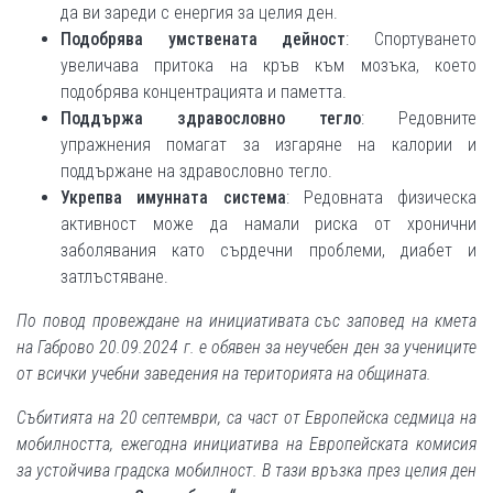
да ви зареди с енергия за целия ден.
Подобрява умствената дейност
: Спортуването
увеличава притока на кръв към мозъка, което
подобрява концентрацията и паметта.
Поддържа здравословно тегло
: Редовните
упражнения помагат за изгаряне на калории и
поддържане на здравословно тегло.
Укрепва имунната система
: Редовната физическа
активност може да намали риска от хронични
заболявания като сърдечни проблеми, диабет и
затлъстяване.
По повод провеждане на инициативата със заповед на кмета
на Габрово 20.09.2024 г. е обявен за неучебен ден за учениците
от всички учебни заведения на територията на общината.
Събитията на 20 септември, са част от Европейска седмица на
мобилността, ежегодна инициатива на Европейската комисия
за устойчива градска мобилност. В тази връзка през целия ден