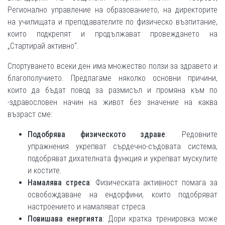
Регионално управление на образованието, на директорите
на училищата и преподавателите по физическо възпитание,
които подкрепят и продължават провеждането на
„Стартирай активно“.
Спортуването всеки ден има множество ползи за здравето и
благополучието. Предлагаме няколко основни причини,
които да бъдат повод за размисъл и промяна към по
-здравословен начин на живот без значение на каква
възраст сме:
Подобрява физическото здраве
: Редовните
упражнения укрепват сърдечно-съдовата система,
подобряват дихателната функция и укрепват мускулите
и костите.
Намалява стреса
: Физическата активност помага за
освобождаване на ендорфини, които подобряват
настроението и намаляват стреса.
Повишава енергията
: Дори кратка тренировка може