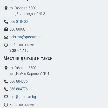
гр. Габрово 5300
пл. „Възраждане“ № 3
066 818400
066 809371
gabrovo@gabrovo.bg
Работно време
8:30 – 17:15
Местни данъци и такси
гр. Габрово 5300
ул. „Райчо Каролев“ № 4
066 804775
066 804776
mdt@gabrovo.bg
Работно време