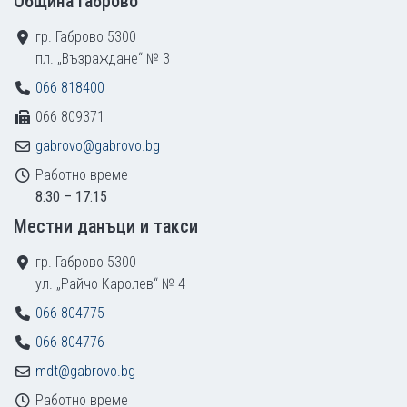
Община Габрово
гр. Габрово 5300
пл. „Възраждане“ № 3
066 818400
066 809371
gabrovo@gabrovo.bg
Работно време
8:30 – 17:15
Местни данъци и такси
гр. Габрово 5300
ул. „Райчо Каролев“ № 4
066 804775
066 804776
mdt@gabrovo.bg
Работно време