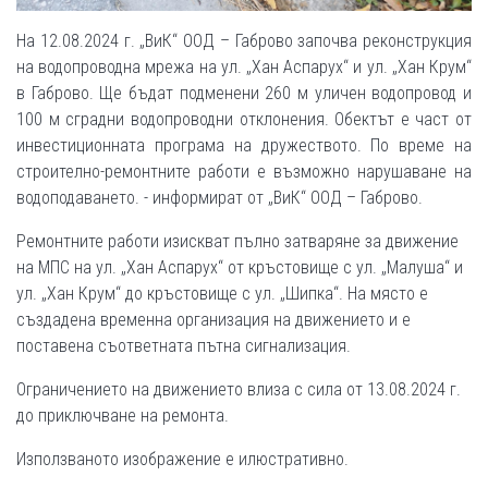
На 12.08.2024 г. „ВиК“ ООД – Габрово започва реконструкция
на водопроводна мрежа на ул. „Хан Аспарух“ и ул. „Хан Крум“
в Габрово. Ще бъдат подменени 260 м уличен водопровод и
100 м сградни водопроводни отклонения. Обектът е част от
инвестиционната програма на дружеството. По време на
строително-ремонтните работи е възможно нарушаване на
водоподаването. - информират от „ВиК“ ООД – Габрово.
Ремонтните работи изискват пълно затваряне за движение
на МПС на ул. „Хан Аспарух“ от кръстовище с ул. „Малуша“ и
ул. „Хан Крум“ до кръстовище с ул. „Шипка“. На място е
създадена временна организация на движението и е
поставена съответната пътна сигнализация.
Ограничението на движението влиза с сила от 13.08.2024 г.
до приключване на ремонта.
Използваното изображение е илюстративно.