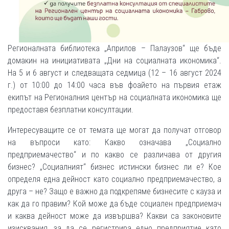
Регионалната библиотека „Априлов – Палаузов“ ще бъде
домакин на инициативата „Дни на социалната икономика“.
На 5 и 6 август и следващата седмица (12 – 16 август 2024
г.) от 10:00 до 14:00 часа във фоайето на първия етаж
екипът на Регионалния център на социалната икономика ще
предоставя безплатни консултации.
Интересуващите се от темата ще могат да получат отговор
на въпроси като: Какво означава „Социално
предприемачество“ и по какво се различава от другия
бизнес? „Социалният“ бизнес истински бизнес ли е? Кое
определя една дейност като социално предприемачество, а
друга – не? Защо е важно да подкрепяме бизнесите с кауза и
как да го правим? Кой може да бъде социален предприемач
и каква дейност може да извършва? Какви са законовите
изисквания, за да се регистрира едно предприятие като