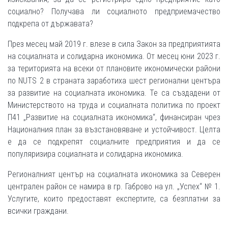
социално? Получава ли социалното предприемачество
подкрепа от държавата?
През месец май 2019 г. влезе в сила Закон за предприятията
на социалната и солидарна икономика. От месец юни 2023 г.
за територията на всеки от плановите икономически райони
по NUTS 2 в страната заработиха шест регионални центъра
за развитие на социалната икономика. Те са създадени от
Министерството на труда и социалната политика по проект
П41 „Развитие на социалната икономика“, финансиран чрез
Националния план за възстановяване и устойчивост. Целта
е да се подкрепят социалните предприятия и да се
популяризира социалната и солидарна икономика.
Регионалният център на социалната икономика за Северен
централен район се намира в гр. Габрово на ул. „Успех“ № 1.
Услугите, които предоставят експертите, са безплатни за
всички граждани.