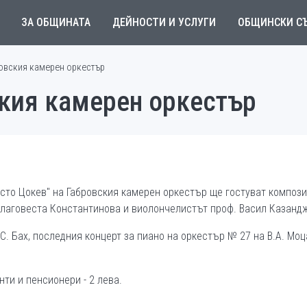
ЗА ОБЩИНАТА
ДЕЙНОСТИ И УСЛУГИ
ОБЩИНСКИ С
ровския камерен оркестър
ския камерен оркестър
исто Цокев" на Габровския камерен оркестър ще гостуват композ
 Благовеста Константинова и виолончелистът проф. Васил Казанд
С. Бах, последния концерт за пиано на оркестър № 27 на В.А. Моц
нти и пенсионери - 2 лева.