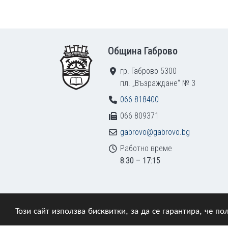
Footer
Община Габрово
гр. Габрово 5300
пл. „Възраждане“ № 3
066 818400
066 809371
gabrovo@gabrovo.bg
Работно време
8:30 – 17:15
Този сайт използва бисквитки, за да се гарантира, че 
© 2009–2026 Община Габрово. Всички права зап