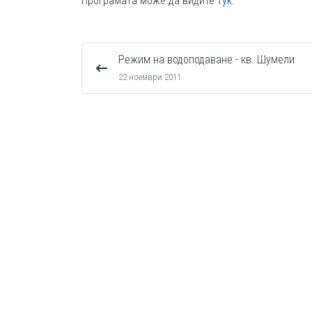
Програмата може да видите
тук
.
Режим на водоподаване - кв. Шумели
22 ноември 2011