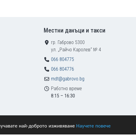
Местни данъци и такси
гр. Габрово 5300
ул. „Райчо Каролев“ № 4
066 804775
066 804776
mdt@gabrovo.bg
Работно време
8:15 – 16:30
получавате най-доброто изживяване
Научете повече
азени.