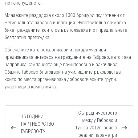
тютюнопушенето.
Младежите раздадоха около 1300 брошури подготвени от
Регионалната здравна инспекция. Чувствително по-малко
бяха гражданите, които се възползваха и от предлаганата
безплатна прегръдка.
Облечените като пожарникари и лекари ученици
предизвикаха интереса на гражданите на Габрово, като така
направиха кампанията още по-интересна и закачлива.
Община Габрово благодари на училищните ръководства,
които по места организираха доброволческите групи,
участници в кампанията.
Сътрудничеството
15 ГОДИНИ
между Габрово и
ПАРТНЬОРСТВО
Тун за 2012г. вече с
ГАБРОВО-ТУН
реални параметри