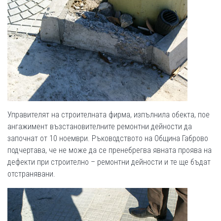
Управителят на строителната фирма, изпълнила обекта, пое
ангажимент възстановителните ремонтни дейности да
започнат от 10 ноември. Ръководството на Община Габрово
подчертава, че не може да се пренебрегва явната проява на
дефекти при строително – ремонтни дейности и те ще бъдат
отстранявани.