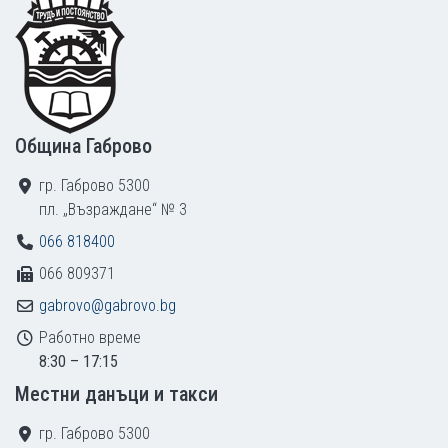
Footer
Община Габрово
гр. Габрово 5300
пл. „Възраждане“ № 3
066 818400
066 809371
gabrovo@gabrovo.bg
Работно време
8:30 – 17:15
Местни данъци и такси
гр. Габрово 5300