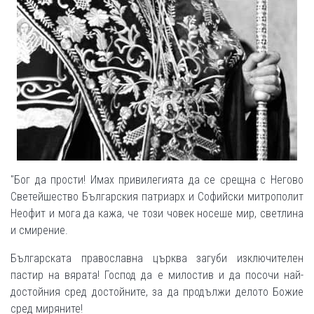
"Бог да прости! Имах привилегията да се срещна с Негово
Светейшество Българския патриарх и Софийски митрополит
Неофит и мога да кажа, че този човек носеше мир, светлина
и смирение.
Българската православна църква загуби изключителен
пастир на вярата! Господ да е милостив и да посочи най-
достойния сред достойните, за да продължи делото Божие
сред миряните!