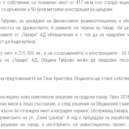
 е собственик на поземлен имот от 417 кв.м със сграда върх
о съоръжение и 90 броя метални конструкции за щандове.
Габрово, за уреждане на финансовите взаимоотношения, е об
остта на дружеството, в рамките на терена за пазар. За це
имите от „Пазари“ АД обезщетения и с тях да се придобие ч
ст да бъде купена.
 него е 215 000 лв., а на съоръженията и конструкциите - 65 
а на „Пазари“ АД, Община Габрово може да придобие посо
.
на предложението на Таня Христова, Общината ще стане собств
на изцяло ново комплексно решение за градски пазар. През 2018
ски маси в лошо състояние, а след решения на Общинския съве
о-късно бе отчужден имот и изграден паркинг, обслужващ пазара,
араметрите на ул. „Еким Цанков“. В ход е процедура за изработ
 решение за пазар, а изготвянето на инвестиционен проект 