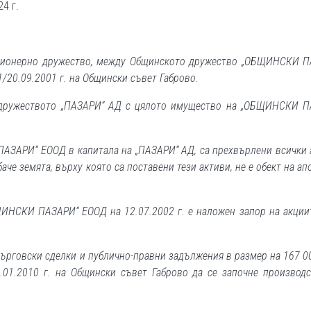
4 г.
кционерно дружество, между Общинското дружество „ОБЩИНСКИ 
20.09.2001 г. на Общински съвет Габрово.
а дружеството „ПАЗАРИ“ АД с цялото имущество на „ОБЩИНСКИ П
АЗАРИ“ ЕООД в капитала на „ПАЗАРИ“ АД, са прехвърлени всички 
аче земята, върху която са поставени тези активи, не е обект на ап
ЩИНСКИ ПАЗАРИ“ ЕООД на 12.07.2002 г. е наложен запор на акции
ърговски сделки и публично-правни задължения в размер на 167 0
01.2010 г. на Общински съвет Габрово да се започне производ