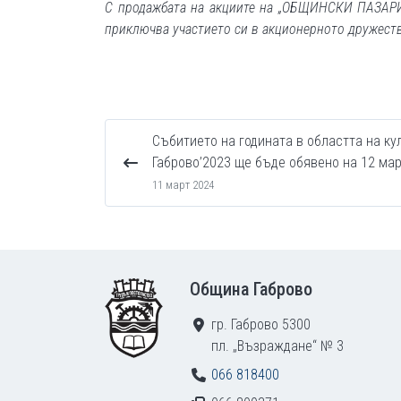
С продажбата на акциите на „ОБЩИНСКИ ПАЗАРИ“
приключва участието си в акционерното дружест
Събитието на годината в областта на ку
Габрово’2023 ще бъде обявено на 12 мар
11 март 2024
Footer
Община Габрово
гр. Габрово 5300
пл. „Възраждане“ № 3
066 818400