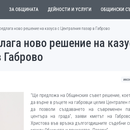
ЗА ОБЩИНАТА
ДЕЙНОСТИ И УСЛУГИ
ОБЩИНСКИ С
редлага ново решение на казуса с Централния пазар в Габрово
лага ново решение на казу
в Габрово
ико
"Ще предложа на Общинския съвет решение, кое
да върне в ръцете на габровци целия Централен 
да позволи създаването на съвременен п
центъра на града", заяви кметът на Габров
Христова във връзка дългогодишните съдебни с