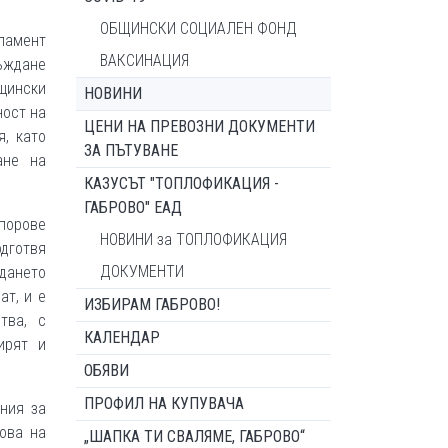
ОБЩИНСКИ СОЦИАЛЕН ФОНД
ламент
ВАКСИНАЦИЯ
ждане
щински
НОВИНИ
ност на
ЦЕНИ НА ПРЕВОЗНИ ДОКУМЕНТИ
, като
ЗА ПЪТУВАНЕ
ане на
КАЗУСЪТ "ТОПЛОФИКАЦИЯ -
ГАБРОВО" ЕАД
порове
НОВИНИ за ТОПЛОФИКАЦИЯ
одготвя
ДОКУМЕНТИ
дането
ат, и е
ИЗБИРАМ ГАБРОВО!
тва, с
КАЛЕНДАР
ирят и
ОБЯВИ
ПРОФИЛ НА КУПУВАЧА
ния за
ова на
„ШАПКА ТИ СВАЛЯМЕ, ГАБРОВО“