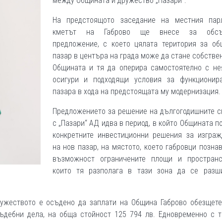
между Общината и дружество „Пазари“.
На предстоящото заседание на местния пар
кметът на Габрово ще внесе за обсъ
предложение, с което цялата територия за об
пазар в центъра на града може да стане собстве
Общината и тя да оперира самостоятелно с нея
осигури и подходящи условия за функционир
пазара в хода на предстоящата му модернизация.
Предложението за решение на дългогодишните с
с „Пазари“ АД идва в период, в който Общината п
конкретните инвестиционни решения за изграж
на нов пазар, на мястото, което габровци познав
възможност ограничените площи и пространс
които тя разполага в тази зона да се разш
дружеството е осъдено да заплати на Община Габрово обезщете
съдебни дела, на обща стойност 125 794 лв. Едновременно с т