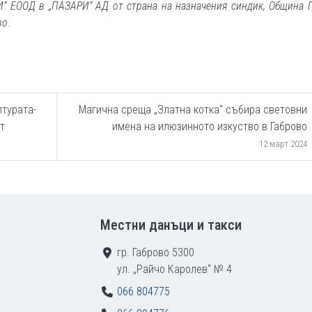
 ЕООД в „ПАЗАРИ“ АД от страна на назначения синдик, Община 
во.
лтурата-
Магична среща „Златна котка“ събира световни
т
имена на илюзинното изкуство в Габрово
12 март 2024
Местни данъци и такси
гр. Габрово 5300
ул. „Райчо Каролев“ № 4
066 804775