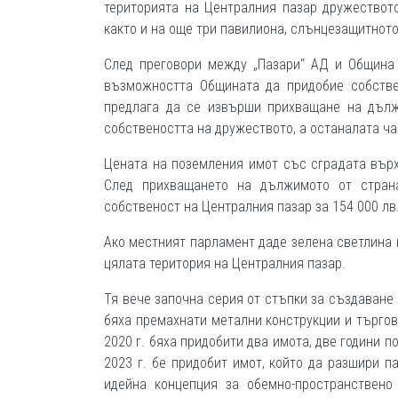
територията на Централния пазар дружеството
както и на още три павилиона, слънцезащитнот
След преговори между „Пазари“ АД и Община 
възможността Общината да придобие собствен
предлага да се извърши прихващане на дълж
собствеността на дружеството, а останалата ча
Цената на поземления имот със сградата върху
След прихващането на дължимото от стран
собственост на Централния пазар за 154 000 лв
Ако местният парламент даде зелена светлина 
цялата територия на Централния пазар.
Тя вече започна серия от стъпки за създаване 
бяха премахнати метални конструкции и търгов
2020 г. бяха придобити два имота, две години п
2023 г. бе придобит имот, който да разшири п
идейна концепция за обемно-пространствено