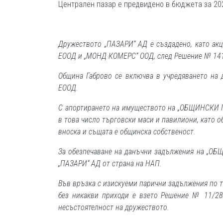
Централен пазар е предвидено в бюджета за 202
Дружеството „ПАЗАРИ“ АД е създадено, като а
ЕООД и „МОНД КОМЕРС“ ООД, след Решение № 141/
Община Габрово се включва в учредяването н
ЕООД.
С апортирането на имуществото на „ОБЩИНСКИ П
в това число търговски маси и павилиони, като об
вноска и същата е общинска собственост.
За обезпечаване на данъчни задължения на „ОБ
„ПАЗАРИ“ АД от страна на НАП.
Във връзка с изискуеми парични задължения по т
без никакви приходи е взето Решение № 11/28.
несъстоятелност на дружеството.