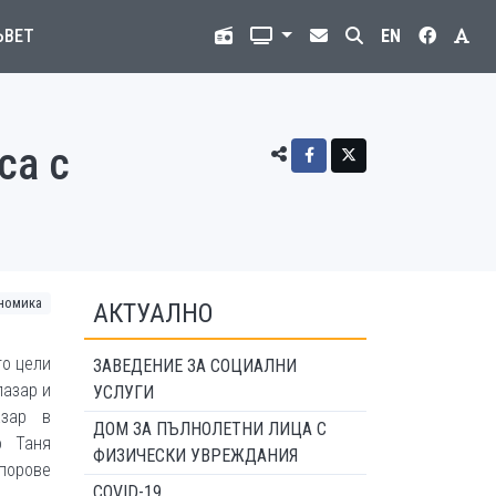
ЪВЕТ
EN
са с
номика
АКТУАЛНО
то цели
ЗАВЕДЕНИЕ ЗА СОЦИАЛНИ
пазар и
УСЛУГИ
азар в
ДОМ ЗА ПЪЛНОЛЕТНИ ЛИЦА С
о Таня
ФИЗИЧЕСКИ УВРЕЖДАНИЯ
порове
COVID-19