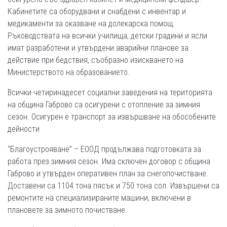
Кабинетите са оборудвани и снабдени с инвентар и
медикаменти за оказване на долекарска помощ.
Ръководствата на всички училища, детски градини и ясли
имат разработени и утвърдени аварийни планове за
действие при бедствия, съобразно изискването на
Министерството на образованието.
Всички четиринадесет социални заведения на територията
на община Габрово са осигурени с отопление за зимния
сезон. Осигурен е транспорт за извършване на обособените
дейности
“Благоустрояване” – ЕООД продължава подготовката за
работа през зимния сезон. Има сключен договор с община
Габрово и утвърден оперативен план за снегопочистване.
Доставени са 1104 тона пясък и 750 тона сол. Извършени са
ремонтите на специализираните машини, включени в
плановете за зимното почистване.