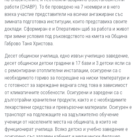
работи (СНАВР). То бе проведено на 7 ноември и в него
взеха участие представители на всички ангажирани със
зимната подготовка институции, които представиха своите
доклади. Сформиран е и Оперативен щаб за работа и живот
при зимни условия под ръководството на кмета на Община
Габрово Таня Христова.
Десет общински училища, едно извън училищно заведение,
десет общински детски градини в 17 бази и 3 детски ясли са
с ремонтирани отоплителни инсталации, осигурени са с
необходимото гориво за посрещане на ниски температури и
с готовност за зареждане веднага след това в зависимост
от климатичните особености. Осигурени и заредени са с
дълготрайни хранителни продукти, както и с необходимите
лекарствени средства и превързочни материали. Осигурен е
транспорт на подлежащите на задължително обучение
ученици от населените места на общината, в които не
функционират училища. Всяко детско и учебно заведение е
осигурено със здравен кабинет и медицински фелдшер.