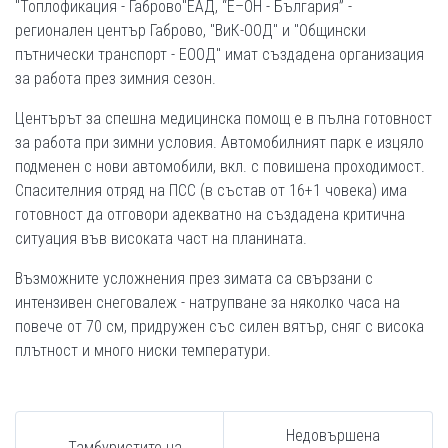
"Топлофикация - Габрово"ЕАД, “Е–ОН - България” -
регионален център Габрово, "ВиК-ООД" и "Общински
пътнически транспорт - ЕООД" имат създадена организация
за работа през зимния сезон.
Центърът за спешна медицинска помощ е в пълна готовност
за работа при зимни условия. Автомобилният парк е изцяло
подменен с нови автомобили, вкл. с повишена проходимост.
Спасителния отряд на ПСС (в състав от 16+1 човека) има
готовност да отговори адекватно на създадена критична
ситуация във високата част на планината.
Възможните усложнения през зимата са свързани с
интензивен снеговалеж - натрупване за няколко часа на
повече от 70 см, придружен със силен вятър, сняг с висока
плътност и много ниски температури.
Недовършена
Тамбуристите на