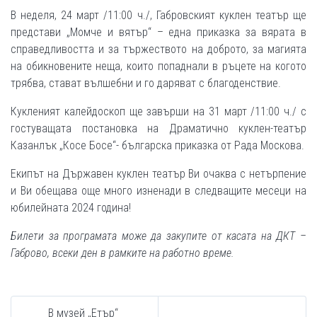
В неделя, 24 март /11:00 ч./, Габровският куклен театър ще
представи „Момче и вятър“ – една приказка за вярата в
справедливостта и за тържеството на доброто, за магията
на обикновените неща, които попаднали в ръцете на когото
трябва, стават вълшебни и го даряват с благоденствие.
Кукленият калейдоскоп ще завърши на 31 март /11:00 ч./ с
гостуващата постановка на Драматично куклен-театър
Казанлък „Косе Босе“- българска приказка от Рада Москова.
Екипът на Държавен куклен театър Ви очаква с нетърпение
и Ви обещава още много изненади в следващите месеци на
юбилейната 2024 година!
Билети за програмата може да закупите от касата на ДКТ –
Габрово, всеки ден в рамките на работно време.
В музей „Етър“