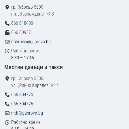
гр. Габрово 5300
пл. „Възраждане“ № 3
066 818400
066 809371
gabrovo@gabrovo.bg
Работно време
8:30 – 17:15
Местни данъци и такси
гр. Габрово 5300
ул. „Райчо Каролев“ № 4
066 804775
066 804776
mdt@gabrovo.bg
Работно време