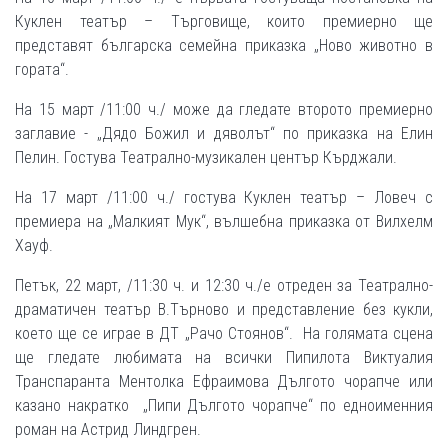
Куклен театър – Търговище, които премиерно ще
представят българска семейна приказка „Ново животно в
гората“.
На 15 март /11:00 ч./ може да гледате второто премиерно
заглавие - „Дядо Божил и дяволът“ по приказка на Елин
Пелин. Гостува Театрално-музикален център Кърджали.
На 17 март /11:00 ч./ гостува Куклен театър – Ловеч с
премиера на „Малкият Мук“, вълшебна приказка от Вилхелм
Хауф.
Петък, 22 март, /11:30 ч. и 12:30 ч./е отреден за Театрално-
драматичен театър В.Търново и представление без кукли,
което ще се играе в ДТ „Рачо Стоянов“. На голямата сцена
ще гледате любимата на всички Пипилота Виктуалия
Транспаранта Ментолка Ефраимова Дългото чорапче или
казано накратко „Пипи Дългото чорапче“ по едноименния
роман на Астрид Линдгрен.