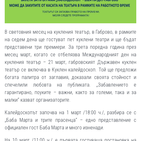
В световния месец на кукления театър, в Габрово, в рамките
на седем дена ще гостуват пет куклени театри и ще бъдат
представени три премиери. За трета поредна година през
месец март, когато се отбелязва Международният ден на
кукления театър – 21 март, габровският Държавен куклен
театър се включва в Куклен калейдоскоп. Той ще предложи
богата палитра от заглавия, доказали своята стойност и
спечелили любовта на публиката. „Забавлението е
гарантирано, поуките – важни, както за големи, така и за
малки“ казват организаторите.
Калейдоскопът започва на 1 март /18:00 ч./, разбира се с
„Баба Марта и трите прасенца“ – едно представление с
официален гост Баба Марта и много изненади.
На 10 март /11:00 ч./ е първата гостуваща постановка на