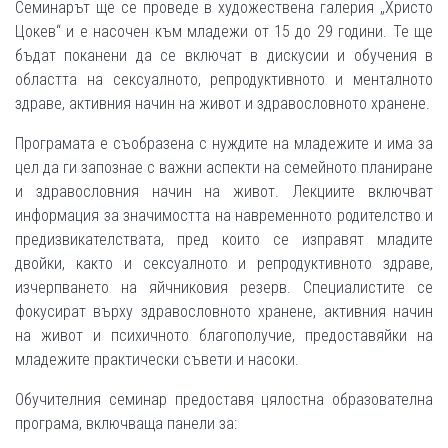
Семинарът ще се проведе в художествена галерия „Христо
Цокев“ и е насочен към младежи от 15 до 29 години. Те ще
бъдат поканени да се включат в дискусии и обучения в
областта на сексуалното, репродуктивното и менталното
здраве, активния начин на живот и здравословното хранене.
Програмата е съобразена с нуждите на младежите и има за
цел да ги запознае с важни аспекти на семейното планиране
и здравословния начин на живот. Лекциите включват
информация за значимостта на навременното родителство и
предизвикателствата, пред които се изправят младите
двойки, както и сексуалното и репродуктивното здраве,
изчерпването на яйчниковия резерв. Специалистите се
фокусират върху здравословното хранене, активния начин
на живот и психичното благополучие, предоставяйки на
младежите практически съвети и насоки.
Обучителния семинар предоставя цялостна образователна
програма, включваща панели за: