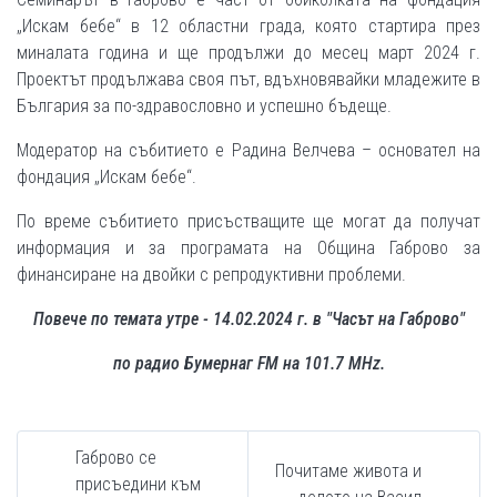
„Искам бебе“ в 12 областни града, която стартира през
миналата година и ще продължи до месец март 2024 г.
Проектът продължава своя път, вдъхновявайки младежите в
България за по-здравословно и успешно бъдеще.
Модератор на събитието е Радина Велчева – основател на
фондация „Искам бебе“.
По време събитието присъстващите ще могат да получат
информация и за програмата на Община Габрово за
финансиране на двойки с репродуктивни проблеми.
Повече по темата утре - 14.02.2024 г. в "Часът на Габрово"
по радио Бумернаг FM на 101.7 MHz.
Габрово се
Почитаме живота и
присъедини към