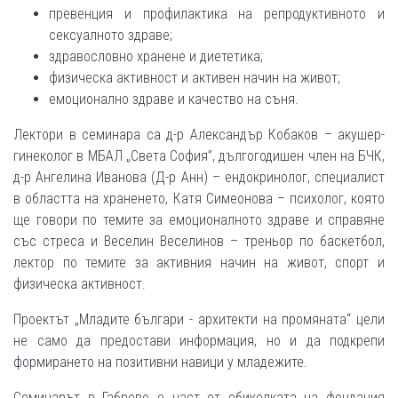
превенция и профилактика на репродуктивното и
сексуалното здраве;
здравословно хранене и диететика;
физическа активност и активен начин на живот;
емоционално здраве и качество на съня.
Лектори в семинара са д-р Александър Кобаков – акушер-
гинеколог в МБАЛ „Света София”, дългогодишен член на БЧК,
д-р Ангелина Иванова (Д-р Анн) – ендокринолог, специалист
в областта на храненето, Катя Симеонова – психолог, която
ще говори по темите за емоционалното здраве и справяне
със стреса и Веселин Веселинов – треньор по баскетбол,
лектор по темите за активния начин на живот, спорт и
физическа активност.
Проектът „Младите българи - архитекти на промяната“ цели
не само да предостави информация, но и да подкрепи
формирането на позитивни навици у младежите.
Семинарът в Габрово е част от обиколката на фондация