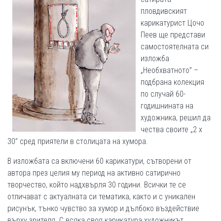
пловдивският
карикатурист Цочо
Пеев ще представи
самостоятелната си
изложба
„Необхватното” –
подбрана колекция
по случай 60-
годишнината на
художника, решил да
чества своите „2 х
30” сред приятели в столицата на хумора.
В изложбата са включени 60 карикатури, сътворени от
автора през целия му период на активно сатирично
творчество, който надхвърля 30 години. Всички те се
отличават с актуалната си тематика, както и с уникален
рисунък, тънко чувство за хумор и дълбоко въздействие
върху зрителя. С всяка своя карикатура художникът