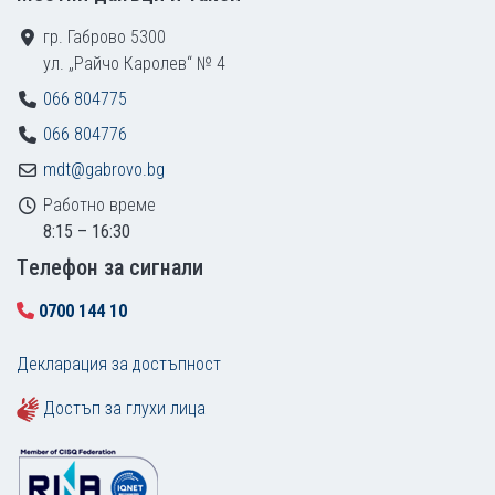
гр. Габрово 5300
ул. „Райчо Каролев“ № 4
066 804775
066 804776
mdt@gabrovo.bg
Работно време
8:15 – 16:30
Tелефон за сигнали
0700 144 10
Декларация за достъпност
Достъп за глухи лица