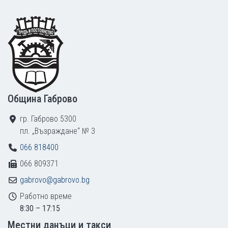
Footer
Община Габрово
гр. Габрово 5300
пл. „Възраждане“ № 3
066 818400
066 809371
gabrovo@gabrovo.bg
Работно време
8:30 – 17:15
Местни данъци и такси