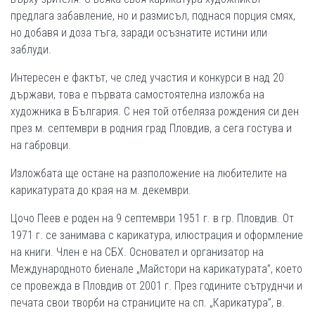
предлага забавление, но и размисъл, поднася порция смях,
но добавя и доза тъга, заради осъзнатите истини или
заблуди.
Интересен е фактът, че след участия и конкурси в над 20
държави, това е първата самостоятелна изложба на
художника в България. С нея той отбеляза рождения си ден
през м. септември в родния град Пловдив, а сега гостува и
на габровци.
Изложбата ще остане на разположение на любителите на
карикатурата до края на м. декември.
Цочо Пеев е роден на 9 септември 1951 г. в гр. Пловдив. От
1971 г. се занимава с карикатура, илюстрация и оформление
на книги. Член е на СБХ. Основател и организатор на
Международното биенале „Майстори на карикатурата”, което
се провежда в Пловдив от 2001 г. През годините сътруднчи и
печата свои творби на страниците на сп. „Карикатура”, в.