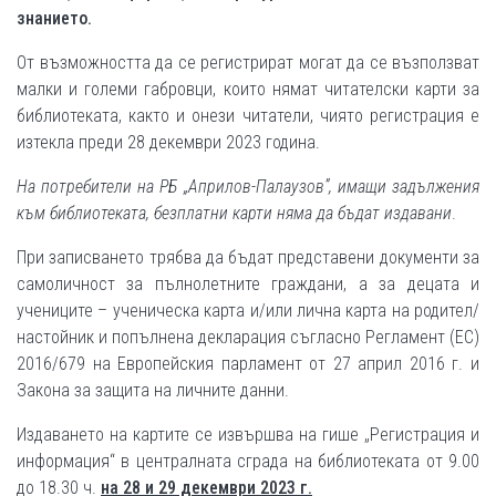
знанието.
От възможността да се регистрират могат да се възползват
малки и големи габровци, които нямат читателски карти за
библиотеката, както и онези читатели, чиято регистрация е
изтекла преди 28 декември 2023 година.
На потребители на РБ „Априлов-Палаузов”, имащи задължения
към библиотеката, безплатни карти няма да бъдат издавани
.
При записването трябва да бъдат представени документи за
самоличност за пълнолетните граждани, а за децата и
учениците – ученическа карта и/или лична карта на родител/
настойник и попълнена декларация съгласно Регламент (ЕС)
2016/679 на Европейския парламент от 27 април 2016 г. и
Закона за защита на личните данни.
Издаването на картите се извършва на гише „Регистрация и
информация“ в централната сграда на библиотеката от 9.00
до 18.30 ч.
на 28 и 29 декември 2023 г.