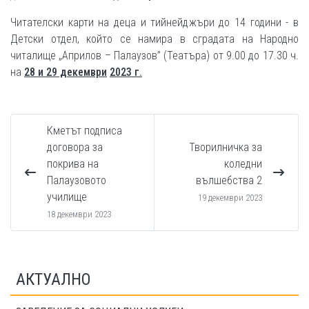
Читателски карти на деца и тийнейджъри до 14 години - в
Детски отдел, който се намира в сградата на Народно
читалище „Априлов – Палаузов” (Театъра) от 9.00 до 17.30 ч.
на
28 и 29 декември
2023 г.
Кметът подписа
договора за
Творилничка за
покрива на
коледни
Палаузовото
вълшебства 2
училище
19 декември 2023
18 декември 2023
АКТУАЛНО