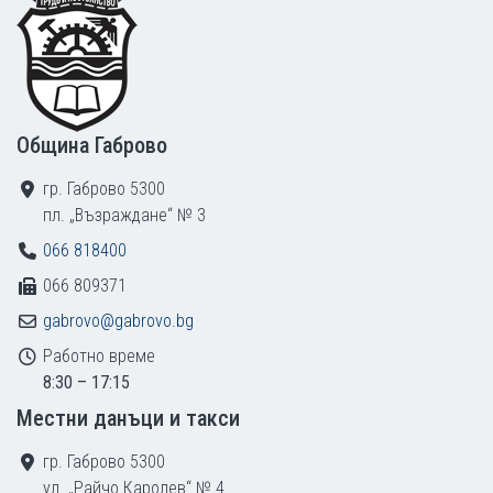
Община Габрово
гр. Габрово 5300
пл. „Възраждане“ № 3
066 818400
066 809371
gabrovo@gabrovo.bg
Работно време
8:30 – 17:15
Местни данъци и такси
гр. Габрово 5300
ул. „Райчо Каролев“ № 4