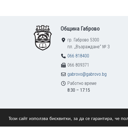
Footer
Община Габрово
гр. Габрово 5300
пл. „Възраждане“ № 3
066 818400
066 809371
gabrovo@gabrovo.bg
Работно време
8:30 – 17:15
Този сайт използва бисквитки, за да се гарантира, че 
© 2009–2026 Община Габрово. Всички права зап