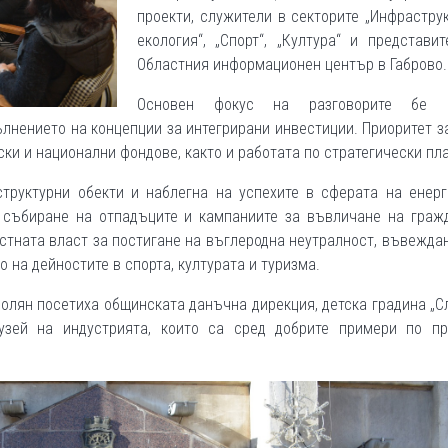
проекти, служители в секторите „Инфрастру
екология“, „Спорт“, „Култура“ и представи
Областния информационен център в Габрово.
Основен фокус на разговорите бе н
ълнението на концепции за интегрирани инвестиции. Приоритет з
ки и национални фондове, както и работата по стратегически пл
структурни обекти и наблегна на успехите в сферата на енерг
о събиране на отпадъците и кампаниите за въвличане на гражд
стната власт за постигане на въглеродна неутралност, въвежда
о на дейностите в спорта, културата и туризма.
молян посетиха общинската данъчна дирекция, детска градина „С
узей на индустрията, които са сред добрите примери по пр