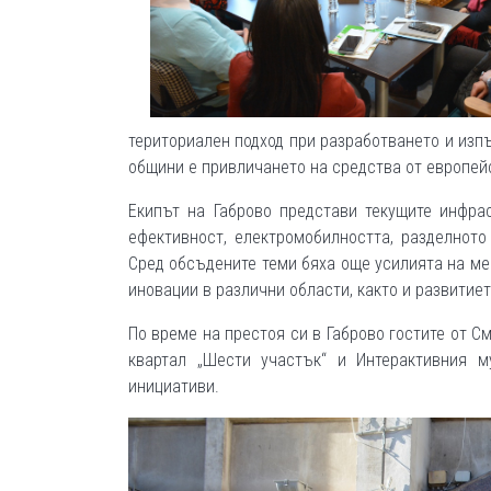
териториален подход при разработването и изп
общини е привличането на средства от европейс
Екипът на Габрово представи текущите инфра
ефективност, електромобилността, разделнот
Сред обсъдените теми бяха още усилията на ме
иновации в различни области, както и развитиет
По време на престоя си в Габрово гостите от С
квартал „Шести участък“ и Интерактивния м
инициативи.