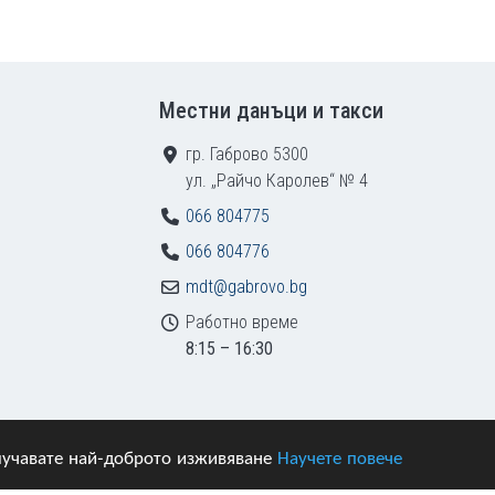
Местни данъци и такси
гр. Габрово 5300
ул. „Райчо Каролев“ № 4
066 804775
066 804776
mdt@gabrovo.bg
Работно време
8:15 – 16:30
получавате най-доброто изживяване
Научете повече
азени.