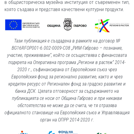
в общоисторическа музейна институция от съвременен тип,
която създава и представя качествени културни продукти.
Тази публикация е създадена в рамките на договор №
BG16RFOP001-6.002-0009-С08 „РИМ-Габрово – познание,
участие, преживяване“, който се осъществява с финансовата
подкрепа на Оперативна програма „Региони в растеж“ 2014-
2020 г., съфинансирана от Европейския съюз чрез
Европейския фонд за регионално развитие,
както и чрез
кредитен ресурс от Регионален фонд за градско развитие и
банка ДСК
. Цялата отговорност за съдържанието на
публикацията се носи от Община Габрово и при никакви
обстоятелства не може да се счита, че тя отразява
официалното становище на Европейския съюз и Управляващия
орган на ОПРР 2014-2020 г.