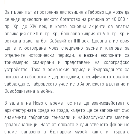
За първи път в постоянна експозиция в Габрово ще може да
се види археологическото богатство на региона от 40 000 г.
пр. Хр. до XIV век, в което основни акценти са златна
апликация от ХIII в. пр. Хр., бронзова хидрия от V в. пр. Хр. и
вотивна ръка на бог Сабазий от II-III век. Древната история
ще е илюстрирана чрез специално заснети клипове за
отделните исторически периоди, а важни експонати са
триизмерно сканирани и представени на холографско
устройство. Така в османския период и Възраждането са
показани габровските дервентджии, специфичното сокайно
забраждане, габровското участие в Априлското въстание и
Освободителната война.
В залата на Новото време гостите ще взаимодействат с
архитектурната среда на града, където ще се запознаят със
знаменити габровски генерали и най-заслужилите местни
градоначалници. Част от епохата е единственото фабрично
знаме, запазено в български музей, както и първата