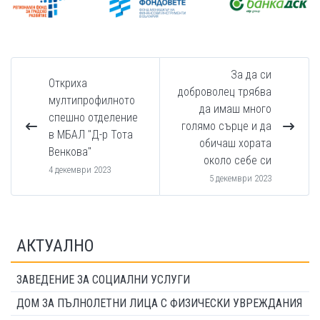
За да си
Откриха
доброволец трябва
мултипрофилното
да имаш много
спешно отделение
голямо сърце и да
в МБАЛ "Д-р Тота
обичаш хората
Венкова"
около себе си
4 декември 2023
5 декември 2023
АКТУАЛНО
ЗАВЕДЕНИЕ ЗА СОЦИАЛНИ УСЛУГИ
ДОМ ЗА ПЪЛНОЛЕТНИ ЛИЦА С ФИЗИЧЕСКИ УВРЕЖДАНИЯ