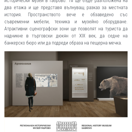
исторически музей в Габрово. Тя ще бъде разположена на
два етажа и ще представя вълнуващ разказ за местната
история. Пространството вече е обзаведено със
съвременни мебели, техника и музейно оборудване.
Атрактивни сценографски зони ще позволят на туриста да
надникне в търговски дюкян от XIX век, да седне на
банкерско бюро или да подреди образа на пещерна мечка.