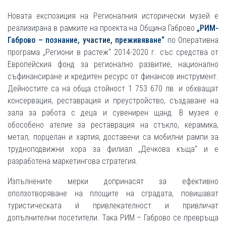
Новата експозиция на Регионалния исторически музей е
реализирана в рамките на проекта на Община Габрово
„РИМ-
Габрово – познание, участие, преживяване“
по Оперативна
програма „Региони в растеж“ 2014-2020 г. със средства от
Европейския фонд за регионално развитие, национално
съфинансиране и кредитен ресурс от финансов инструмент.
Дейностите са на обща стойност 1 753 670 лв. и обхващат
консервация, реставрация и преустройство, създаване на
зала за работа с деца и сувенирен щанд. В музея е
обособено ателие за реставрация на стъкло, керамика,
метал, порцелан и хартия, доставени са мобилни рампи за
трудноподвижни хора за филиал „Дечкова къща“ и е
разработена маркетингова стратегия.
Изпълнените мерки допринасят за ефективно
оползотворяване на площите на сградата, повишават
туристическата и́ привлекателност и привличат
допълнителни посетители. Така РИМ – Габрово се превръща