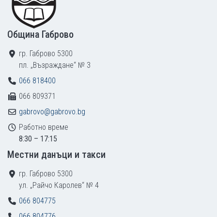
Община Габрово
гр. Габрово 5300
пл. „Възраждане“ № 3
066 818400
066 809371
gabrovo@gabrovo.bg
Работно време
8:30 – 17:15
Местни данъци и такси
гр. Габрово 5300
ул. „Райчо Каролев“ № 4
066 804775
066 804776