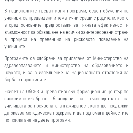
В националните превантивни програми, освен обучения на
ученици, са предвидени и тематични срещи с родители, което
е сред основните предпоставки за тяхната ефективност и
възможност за обхващане на всички заинтересовани страни
в процеса на превенция на рисковото поведение на
учениците.
Програмите са одобрени за прилагане от Министерство на
здравеопазването и Министерство на образованието и
науката, и са в изпълнение на Националната стратегия за
борба с наркотиците.
Екипът на ОбСНВ и Превантивно-информационния център по
зависимости-Габрово благодари на ръководствата на
училищата за проявената ангажираност, като ще продължи
да оказва методическа подкрепа и да подпомага дейностите
по прилагане на двете програми.