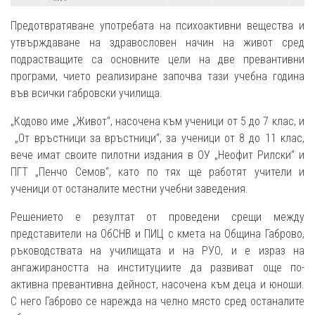
Предотвратяване употребата на психоактивни вещества и
утвърждаване на здравословен начин на живот сред
подрастващите са основните цели на две превантивни
програми, чието реализиране започва тази учебна година
във всички габровски училища.
„Кодово име „Живот“, насочена към ученици от 5 до 7 клас, и
„От връстници за връстници“, за ученици от 8 до 11 клас,
вече имат своите пилотни издания в ОУ „Неофит Рилски“ и
ПГТ „Пенчо Семов“, като по тях ще работят учители и
ученици от останалите местни учебни заведения.
Решението е резултат от проведени срещи между
представители на ОбСНВ и ПИЦ с кмета на Община Габрово,
ръководствата на училищата и на РУО, и е израз на
ангажираността на институциите да развиват още по-
активна превантивна дейност, насочена към деца и юноши.
С него Габрово се нарежда на челно място сред останалите