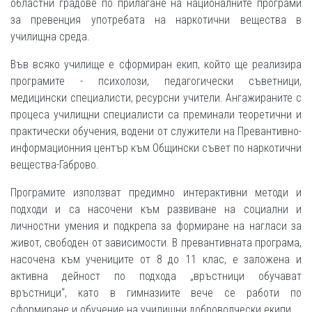
областни градове по прилагане на националните програми
за превенция употребата на наркотични вещества в
училищна среда.
Във всяко училище е сформиран екип, който ще реализира
програмите - психолози, педагогически съветници,
медицински специалисти, ресурсни учители. Ангажираните с
процеса училищни специалисти са преминали теоретични и
практически обучения, водени от служители на Превантивно-
информационния център към Общински съвет по наркотични
вещества-Габрово.
Програмите използват предимно интерактивни методи и
подходи и са насочени към развиване на социални и
личностни умения и подкрепа за формиране на нагласи за
живот, свободен от зависимости. В превантивната програма,
насочена към учениците от 8 до 11 клас, е заложена и
активна дейност по подхода „връстници обучават
връстници“, като в гимназиите вече се работи по
сформиране и обучение на училищни доброволчески екипи.