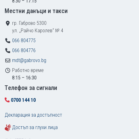
8:30 – 17:15
Местни данъци и такси
гр. Габрово 5300
ул. „Райчо Каролев“ № 4
066 804775
066 804776
mdt@gabrovo.bg
Работно време
8:15 – 16:30
Tелефон за сигнали
0700 144 10
Декларация за достъпност
Достъп за глухи лица