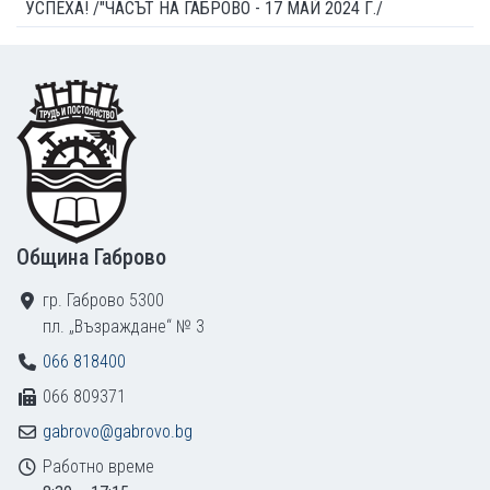
УСПЕХА! /"ЧАСЪТ НА ГАБРОВО - 17 МАЙ 2024 Г./
Footer
Община Габрово
гр. Габрово 5300
пл. „Възраждане“ № 3
066 818400
066 809371
gabrovo@gabrovo.bg
Работно време