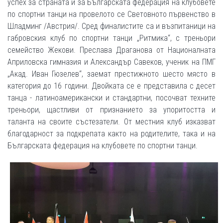
успех за страната и за Българската федерация на клубовете
по спортни танци на провелото се Световното първенство в
Шладминг /Австрия/. Сред финалистите са и възпитаници на
габровския клуб по спортни танци „Ритмика“, с треньори
семейство Жекови. Преслава Драганова от Националната
Априловска гимназия и Александър Савеков, ученик на ПМГ
„Акад. Иван Гюзелев“, заемат престижното шесто място в
категория до 16 години. Двойката се е представила с десет
танца - латиноамерикански и стандартни, посочват техните
треньори, щастливи от признанието за упоритостта и
таланта на своите състезатели. От местния клуб изказват
благодарност за подкрепата както на родителите, така и на
Българската федерация на клубовете по спортни танци.