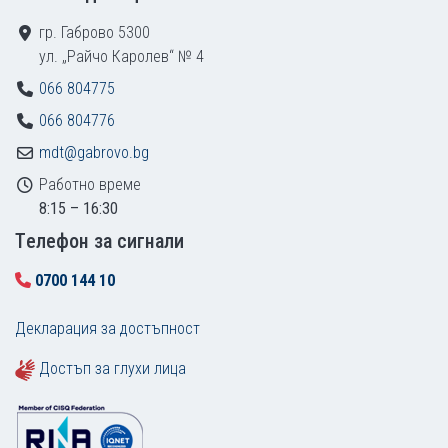
гр. Габрово 5300
ул. „Райчо Каролев“ № 4
066 804775
066 804776
mdt@gabrovo.bg
Работно време
8:15 – 16:30
Tелефон за сигнали
0700 144 10
Декларация за достъпност
Достъп за глухи лица