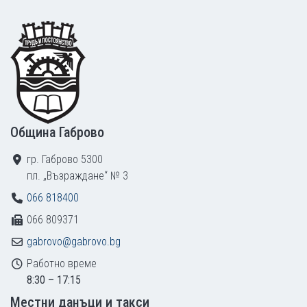
Footer
Община Габрово
гр. Габрово 5300
пл. „Възраждане“ № 3
066 818400
066 809371
gabrovo@gabrovo.bg
Работно време
8:30 – 17:15
Местни данъци и такси