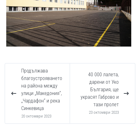
Продължава
40 000 лалета,
благоустрояването
дарени от Уко
на района между
България, ще
улици „Македония“,
украсят Габрово и
„Чардафон“ и река
тази пролет
Синкевица
23 октомври 2023
20 октомври 2023