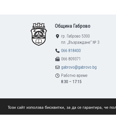
Footer
Община Габрово
гр. Габрово 5300
пл. „Възраждане“ № 3
066 818400
066 809371
gabrovo@gabrovo.bg
Работно време
8:30 – 17:15
Този сайт използва бисквитки, за да се гарантира, че 
© 2009–2026 Община Габрово. Всички права зап