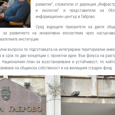
развитие“, служители от дирекция „Инфраст
и екология“ и представители на Обл
информационен център в Габрово.
Сред водещите приоритети на двете общ
те за развитието на иновативна екосистема чрез насърчав
вателните институции.
ални въпроси по подготовката на интегрирани териториални инв
а в срок по две концепции с проектни идеи. Във фокуса на разг
 Националния план за възстановяване и устойчивост, по който
овяване на общинска собственост и на жилищния сграден фонд.