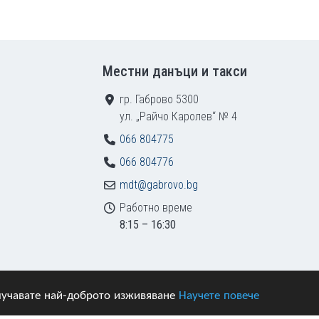
Местни данъци и такси
гр. Габрово 5300
ул. „Райчо Каролев“ № 4
066 804775
066 804776
mdt@gabrovo.bg
Работно време
8:15 – 16:30
получавате най-доброто изживяване
Научете повече
азени.